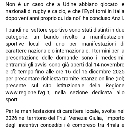
- di praticare discipline diversissime. Il loro lavoro
rende i nostri territori competitivi quanto le grandi
città" ha detto ancora Anzil, aggiungendo che "per
la Regione lo sport è strategico: contribuisce a
costruire luoghi dove è più bello vivere. In un'epoca
in cui i bambini giocano sempre meno all'aperto e
sempre più davanti agli schermi, lo sport resta uno
strumento insostituibile per crescere, confrontarsi e
imparare a stare insieme".
"Il Friuli Venezia Giulia è la prima regione d'Italia per
investimenti nella pratica e negli impianti sportivi.
Non è un caso che a Udine abbiano giocato le
nazionali di rugby e calcio, e che l'Eyof torni in Italia
dopo vent'anni proprio qui da noi" ha concluso Anzil.
I bandi nel settore sportivo sono stati distinti in due
categorie: un bando rivolto a manifestazioni
sportive locali ed uno per manifestazioni di