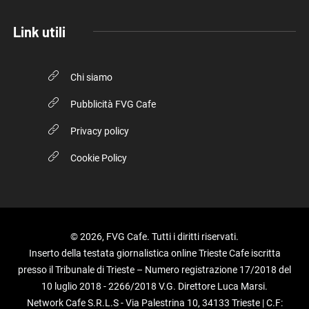
Seguici su
FVG Cafe
redazione@fvgcafe.it
commerciale@fvgcafe.it
adv@fvgcafe.it