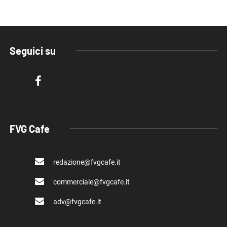
scrive a Gualtieri: [...]
03 Giugno 2026
SEGNALAZIONI
Emirati Arabi Uniti sventano traffico
di armi legato al [...]
03 Maggio 2026
SEGNALAZIONI
Il equilibrio tra tradizione e
modernità nel nord-est [...]
30 Aprile 2026
SPORT
Motorsport, trionfo FVG nel
SuperF1000: Crozzolo vince due [...]
22 Aprile 2026