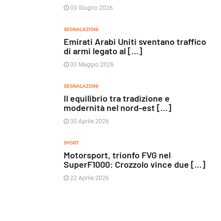
Grandi risultati scherma Fvg,
Anzil: il valore delle radici
Anzil: "plauso a Battiston e
nello sport del Fvg
Rizzi"
22 Novembre 2025
09 Dicembre 2025
LE PIÙ RECENTI
EVENTI - CULTURA
Venezia parla latino: torna il
Concierto de Moda [...]
05 Giugno 2026
POLITICA
Pride di Roma, Francesca Pascale