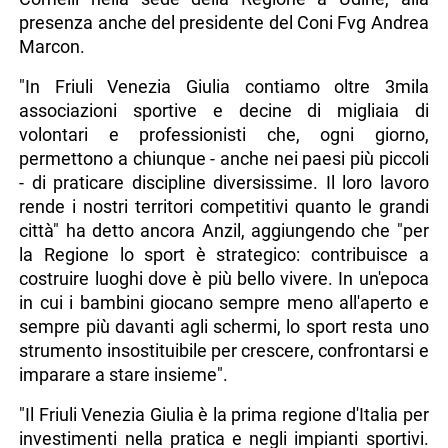
associazioni sportive hanno capacità organizzative
straordinarie: quando collaborano e lavorano
insieme possono raggiungere obiettivi ancora più
ambiziosi. Oggi condividiamo una visione comune
per crescere".
Lo ha detto il vicegovernatore con delega allo Sport
Mario Anzil aprendo i lavori dell'Infoday per
presentare i bandi per la concessione di contributi
per l'organizzazione di manifestazioni sportive,
agonistiche e amatoriali, nel territorio del Friuli
Venezia Giulia. L'evento si è svolto all'auditorium
Comelli nella sede della Regione a Udine, alla
presenza anche del presidente del Coni Fvg Andrea
Marcon.
"In Friuli Venezia Giulia contiamo oltre 3mila
associazioni sportive e decine di migliaia di
volontari e professionisti che, ogni giorno,
permettono a chiunque - anche nei paesi più piccoli