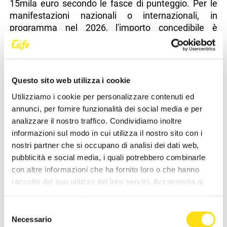
carattere nazionale o internazionale. I termini per la
presentazione delle domande sono i medesimi:
entrambi gli avvisi sono già aperti dal 14 novembre
e c'è tempo fino alle ore 16 del 15 dicembre 2025
per presentare richiesta tramite Istanze on line (Iol)
presente sul sito istituzionale della Regione
www.regione.fvg.it, nella sezione dedicata allo
Questo sito web utilizza i cookie
sport.
Utilizziamo i cookie per personalizzare contenuti ed
annunci, per fornire funzionalità dei social media e per
Per le manifestazioni di carattere locale, svolte nel
analizzare il nostro traffico. Condividiamo inoltre
2026 nel territorio del Friuli Venezia Giulia, l'importo
informazioni sul modo in cui utilizza il nostro sito con i
degli incentivi concedibili è compreso tra 4mila e
nostri partner che si occupano di analisi dei dati web,
15mila euro secondo le fasce di punteggio. Per le
pubblicità e social media, i quali potrebbero combinarle
manifestazioni nazionali o internazionali, in
con altre informazioni che ha fornito loro o che hanno
programma nel 2026, l'importo concedibile è
raccolto dal suo utilizzo dei loro servizi. Acconsenta ai
compreso tra 15mila euro e 60mila euro secondo le
nostri cookie se continua ad utilizzare il nostro sito web.
fasce di punteggio. Per entrambi i bandi l'incentivo
concedibile per ciascun beneficiario è del 100%
Selezione
della spesa ammessa. L'importo dell'incentivo
Necessario
del