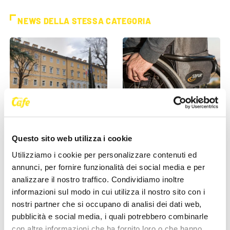
NEWS DELLA STESSA CATEGORIA
ASUGI INFORMA
ASUGI INFORMA
Questo sito web utilizza i cookie
Malattie della pelle, ASUGI
Invalidità civile, dal 1° giugno
Utilizziamo i cookie per personalizzare contenuti ed
introduce la “biopsia
cambia tutto per gli over 70:
annunci, per fornire funzionalità dei social media e per
virtuale”: esami più [...]
tornano le [...]
analizzare il nostro traffico. Condividiamo inoltre
26 Maggio 2026
25 Maggio 2026
informazioni sul modo in cui utilizza il nostro sito con i
nostri partner che si occupano di analisi dei dati web,
pubblicità e social media, i quali potrebbero combinarle
con altre informazioni che ha fornito loro o che hanno