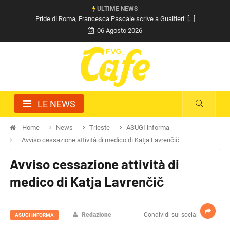
ULTIME NEWS
Pride di Roma, Francesca Pascale scrive a Gualtieri: [...]
06 Agosto 2026
LE NEWS
Home
News
Trieste
ASUGI informa
Avviso cessazione attività di medico di Katja Lavrenčič
Avviso cessazione attività di
medico di Katja Lavrenčič
Redazione
Condividi sui social
ASUGI INFORMA