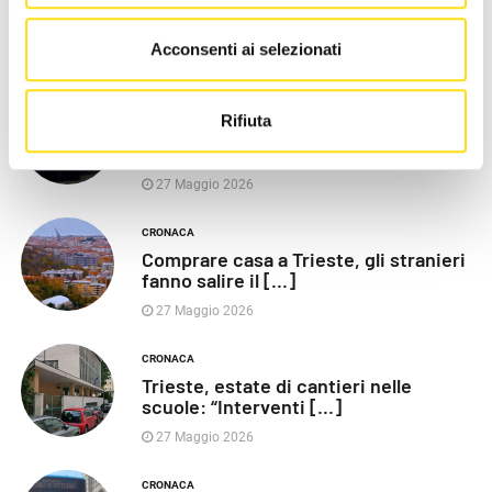
Razza (Lega): “Piazza Libertà va
chiusa”, Vaccarezza [...]
Acconsenti ai selezionati
27 Maggio 2026
CRONACA
Rifiuta
Poliziotti sempre più sotto
pressione: “Così rischiamo [...]
27 Maggio 2026
CRONACA
Comprare casa a Trieste, gli stranieri
fanno salire il [...]
27 Maggio 2026
CRONACA
Trieste, estate di cantieri nelle
scuole: “Interventi [...]
27 Maggio 2026
CRONACA