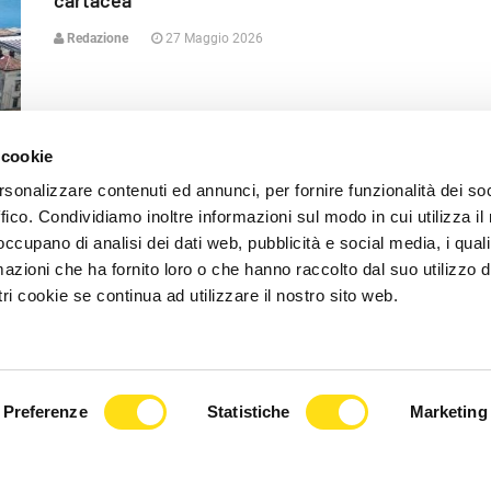
cartacea
Redazione
27 Maggio 2026
 cookie
rsonalizzare contenuti ed annunci, per fornire funzionalità dei so
ffico. Condividiamo inoltre informazioni sul modo in cui utilizza il 
 occupano di analisi dei dati web, pubblicità e social media, i qual
lli
azioni che ha fornito loro o che hanno raccolto dal suo utilizzo d
ri cookie se continua ad utilizzare il nostro sito web.
CRONACA
Preferenze
Statistiche
Marketing
nti
Procuratrice Trieste: "Preoccupa l'
aumento di violenze sessuali su minori"
Redazione
27 Maggio 2026