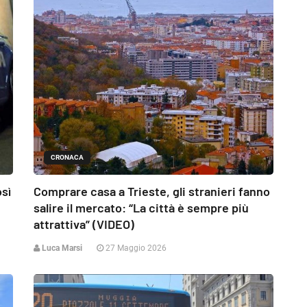
CRONACA
osì
Comprare casa a Trieste, gli stranieri fanno
salire il mercato: “La città è sempre più
attrattiva” (VIDEO)
Luca Marsi
27 Maggio 2026