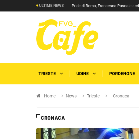
ULTIME NEWS
Pride di Roma, Francesca Pascale scrive 
TRIESTE
UDINE
PORDENONE
Home
News
Trieste
Cronaca
CRONACA