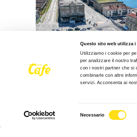
Questo sito web utilizza i
Utilizziamo i cookie per pe
CRONACA
per analizzare il nostro tra
con i nostri partner che si
Porto Vecchio sotto osservazione: contro
combinarle con altre inform
antimafia nel maxi cantiere da oltre 23
servizi. Acconsenta ai nost
milioni di euro
Luca Marsi
27 Maggio 2026
CRONACA
Selezione
Necessario
Sequestrate a Udine 9 tonnellate di alime
del
vetusti venduti come freschi
consenso
Redazione
27 Maggio 2026