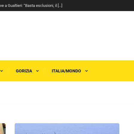
a Gualtieri: “Basta esclusioni, il [...]
GORIZIA
ITALIA/MONDO