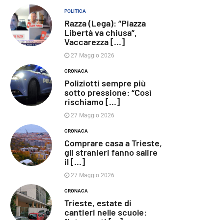
POLITICA
Razza (Lega): “Piazza
Libertà va chiusa”,
Vaccarezza [...]
27 Maggio 2026
CRONACA
Poliziotti sempre più
sotto pressione: “Così
rischiamo [...]
27 Maggio 2026
CRONACA
Comprare casa a Trieste,
gli stranieri fanno salire
il [...]
27 Maggio 2026
CRONACA
Trieste, estate di
cantieri nelle scuole: