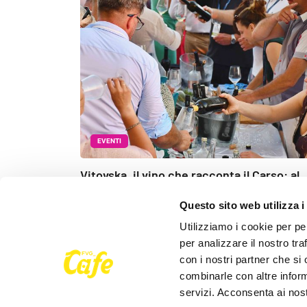
EVENTI
Vitovska, il vino che racconta il Carso: al
Castello di Duino torna il festival del
Questo sito web utilizza i
ventennale
Utilizziamo i cookie per pe
Redazione
27 Maggio 2026
per analizzare il nostro tra
con i nostri partner che si
combinarle con altre inform
servizi. Acconsenta ai nost