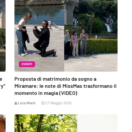
EVENTI
ie
Proposta di matrimonio da sogno a
ry"
Miramare: le note di MissMas trasformano il
momento in magia (VIDEO)
Luca Marsi
27 Maggio 2026