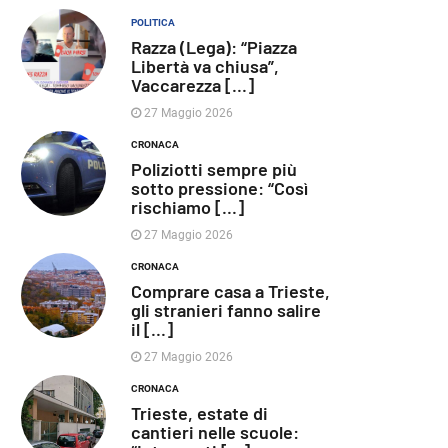
POLITICA
Razza (Lega): “Piazza
Libertà va chiusa”,
Vaccarezza [...]
27 Maggio 2026
CRONACA
Poliziotti sempre più
sotto pressione: “Così
rischiamo [...]
27 Maggio 2026
CRONACA
Comprare casa a Trieste,
gli stranieri fanno salire
il [...]
27 Maggio 2026
CRONACA
Trieste, estate di
cantieri nelle scuole: