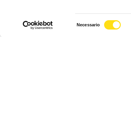
Selezione
Necessario
del
consenso
EVENTI
Barcolana58: Nave Vespucci, villaggio
diffuso e grande festa del mare pronta a
travolgere Trieste
Luca Marsi
27 Maggio 2026