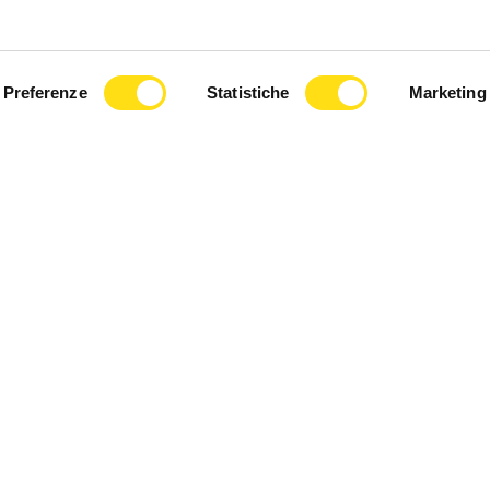
Preferenze
Statistiche
Marketing
EVENTI
Duino applaude Nicola Santini: alla Dama
Bianca serata tra cultura e grandi classici
riletti con ironia
Luca Marsi
26 Maggio 2026