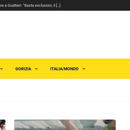
a Gualtieri: “Basta esclusioni, il [...]
GORIZIA
ITALIA/MONDO