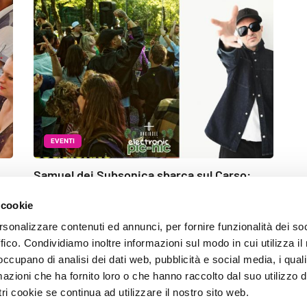
EVENTI
Samuel dei Subsonica sbarca sul Carso:
martedì DJ set gratuito tra prato, picnic ed
 cookie
elettronica
rsonalizzare contenuti ed annunci, per fornire funzionalità dei so
Redazione
27 Maggio 2026
ffico. Condividiamo inoltre informazioni sul modo in cui utilizza il 
 occupano di analisi dei dati web, pubblicità e social media, i qual
azioni che ha fornito loro o che hanno raccolto dal suo utilizzo d
ri cookie se continua ad utilizzare il nostro sito web.