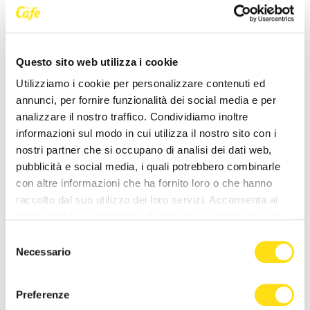
NEWS DELLA STESSA CATEGORIA
Questo sito web utilizza i cookie
Utilizziamo i cookie per personalizzare contenuti ed
annunci, per fornire funzionalità dei social media e per
analizzare il nostro traffico. Condividiamo inoltre
informazioni sul modo in cui utilizza il nostro sito con i
CRONACA
CRONACA
nostri partner che si occupano di analisi dei dati web,
pubblicità e social media, i quali potrebbero combinarle
Poliziotti sempre più sotto
Comprare casa a Trieste, gli
con altre informazioni che ha fornito loro o che hanno
pressione: “Così rischiamo di
stranieri fanno salire il
raccolto dal suo utilizzo dei loro servizi. Acconsenta ai
non trovare più [...]
mercato: “La città è [...]
nostri cookie se continua ad utilizzare il nostro sito web.
27 Maggio 2026
27 Maggio 2026
Selezione
Necessario
del
consenso
Preferenze