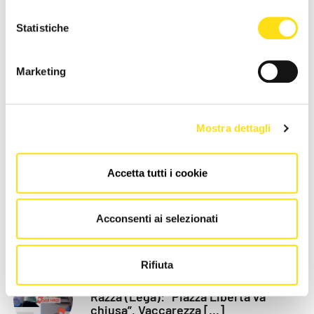
Statistiche
CRONACA
CRONACA
Marketing
Trieste, estate di cantieri
Trieste, infermieri e
nelle scuole: “Interventi
soccorritori nel mirino: “Ogni
concentrati quando gli [...]
anno migliaia di [...]
Mostra dettagli
27 Maggio 2026
27 Maggio 2026
Accetta tutti i cookie
Acconsenti ai selezionati
LE PIÙ RECENTI
Rifiuta
POLITICA
Razza (Lega): “Piazza Libertà va
chiusa”, Vaccarezza [...]