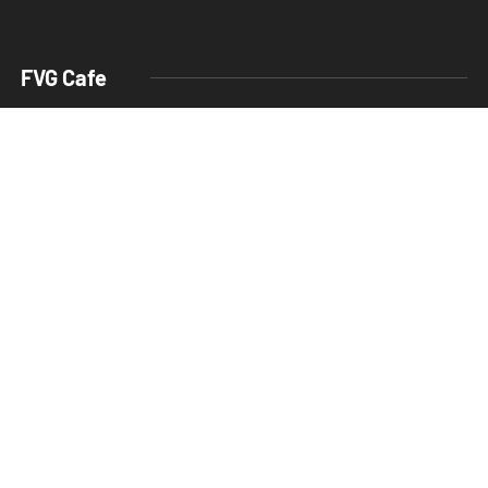
FVG Cafe
redazione@fvgcafe.it
commerciale@fvgcafe.it
adv@fvgcafe.it
Link utili
Chi siamo
Pubblicità FVG Cafe