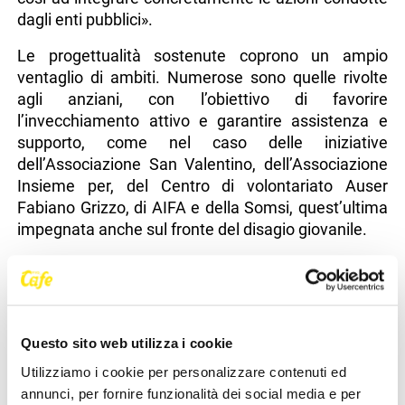
dagli enti pubblici».
Le progettualità sostenute coprono un ampio
ventaglio di ambiti. Numerose sono quelle rivolte
agli anziani, con l’obiettivo di favorire
l’invecchiamento attivo e garantire assistenza e
supporto, come nel caso delle iniziative
dell’Associazione San Valentino, dell’Associazione
Insieme per, del Centro di volontariato Auser
Fabiano Grizzo, di AIFA e della Somsi, quest’ultima
impegnata anche sul fronte del disagio giovanile.
Grande attenzione è riservata anche al tema della
disabilità, con azioni di sensibilizzazione e servizi
dedicati promossi da Fondazione Bambini e
Autismo, Consulta delle Associazioni delle Persone
Questo sito web utilizza i cookie
con Disabilità e delle loro famiglie e ANMIC.
Utilizziamo i cookie per personalizzare contenuti ed
Non manca poi il sostegno a iniziative di contrasto
annunci, per fornire funzionalità dei social media e per