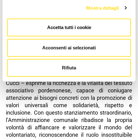
laboratorio rivolto agli studenti dell’Associazione
Mostra dettagli
L’Istrice per promuovere uguaglianza e rispetto,
nonché la mostra fotografica dell’Associazione In
Accetta tutti i cookie
Prima Persona contro la violenza di genere.
Infine, ampio spazio è dedicato anche a progetti
Acconsenti ai selezionati
che promuovono la solidarietà e il diritto allo studio
attraverso linguaggi culturali come quelli
dell’Associazione Hapa Tuko noi ci siamo.
Rifiuta
«L’insieme delle iniziative sostenute – conclude
Cucci – esprime la ricchezza e la vitalità del tessuto
associativo pordenonese, capace di coniugare
attenzione ai bisogni concreti con la promozione di
valori universali come solidarietà, rispetto e
inclusione. Con questo stanziamento straordinario,
l’Amministrazione comunale ribadisce la propria
volontà di affiancare e valorizzare il mondo del
volontariato, riconoscendone il ruolo insostituibile