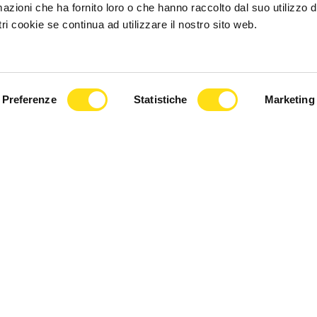
azioni che ha fornito loro o che hanno raccolto dal suo utilizzo d
ri cookie se continua ad utilizzare il nostro sito web.
CULTURA
augurato il murales
Fiera di Sant'Andrea: 31mila le
Preferenze
Statistiche
Marketing
aliero di ANFFAS e
tessere donate alle scuole
27 Novembre 2025
e 2025