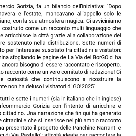
cio Gorizia, fa un bilancio dell'iniziativa: "Dopo
mavera e l'estate, mancavano all'appello solo le
ziano, con la sua atmosfera magica. Ci avviciniamo
o costruito come un racconto multi linguaggio che
e arricchisce la città grazie alla collaborazione dei
e sostenuto nella distribuzione. Sette numeri di
r l'interesse suscitato fra cittadini e visitatori:
ina sfogliando le pagine de La Via del BorGO ci ha
 ancora bisogno di essere raccontato e riscoperto.
to racconto come un vero comitato di redazione! Ci
 curiosità che contribuiscono a ricostruire la
te non ha deluso i visitatori di GO!2025".
ti e sette i numeri (sia in italiano che in inglese)
fcommercio Gorizia con l'intento di arricchire e
 cittadino. Una narrazione che fin qui ha generato
 e cittadini e che si inserisce nel più ampio racconto
a presentato il progetto delle Panchine Narranti e
 di Via Rastello": attività ideate per raccontare la