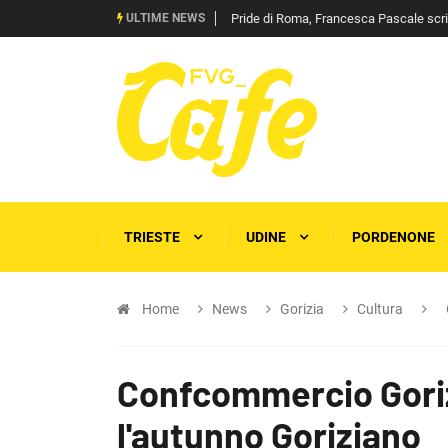
ULTIME NEWS
Pride di Roma, Francesca Pascale scrive 
TRIESTE
UDINE
PORDENONE
Home
News
Gorizia
Cultura
Confcommercio Goriz
l'autunno Goriziano