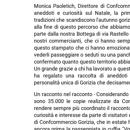
Monica Paoletich, Direttore di Confcommer
aneddoti e curiosità sul Natale, la pri
tradizioni che scandiscono l'autunno gori
alla fine di questo percorso che abbiam
parte dalla nostra Bottega di via Rastello 
nostri commercianti, che ci hanno sempr
questo stampato che ci hanno emozionato pe
vederli passeggiare o seduti su una panch
confermato quanto questo territorio abbia
Un grande grazie a chi ha lavorato a ques
ha regalato una raccolta di aneddoti e
personalità unica di Gorizia che decisamen
Un racconto nel racconto - Considerando tut
sono 35.000 le copie realizzate da Con
rendere sempre più coordinato il racconto
curiosità e interesse da parte di visitatori
di Confcommercio Gorizia, che in estate h
ancora prima la passeggiata in cuffia "Voci