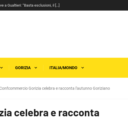
a Gualtieri: “Basta esclusioni, il [...]
GORIZIA
ITALIA/MONDO
Confcommercio Gorizia celebra e racconta l'autunno Goriziano
ia celebra e racconta