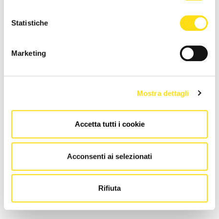
NEWS DELLA STESSA CATEGORIA
Statistiche
Marketing
Mostra dettagli
APPELLI
APPELLI
Accetta tutti i cookie
Udine, i pro-palestina
OFI FVG: "Sulle patologie
scalpitano per un incontro
croniche serve l’accesso
Acconsenti ai selezionati
col sindaco
diretto al fisioterapista"
07 Luglio 2024
12 Novembre 2023
Rifiuta