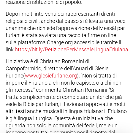
reazione di istituzioni e di popolo.
Dopo i molti interventi dei rappresentanti di enti
religiosi e civili, anche dal basso si è levata una voce
unanime che richiede l'approvazione del Messâl par
furlan: è stata avviata una raccolta firme on line
sulla piattaforma Charge.org accessibile tramite il
link
https://bit.ly/PetizionePerMessaleLinguaFriulana
.
L'iniziativa è di Christian Romanini di
Campoformido, direttore dell'Anuari di Glesie
Furlane(
www.glesiefurlane.org
), "Non si tratta di
imporre il Friulano a chi non lo capisce, o a chi non
gli interessa" commenta Christian Romanini "Si
tratta semplicemente di completare un iter che già
vede la Bibie par furlan, il Lezionari approvati e molti
altri testi anche musicali in lingua friulana: il Friulano
è già lingua liturgica. Questa è un'iniziativa che
riguarda non solo la comunità dei fedeli, ma è un
impegno per tutta la comunità per il rispetto del