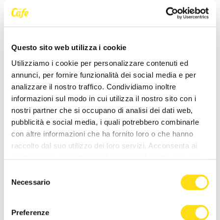
nostro diritto come popolo friulano".
Lanciata nel pomeriggio del 19 novembre 2023, in
poche ore la petizione on line è stata sottoscritta da
Questo sito web utilizza i cookie
oltre cinquecento persone, ha ottenuto oltre
Utilizziamo i cookie per personalizzare contenuti ed
cinquemila visualizzazioni, è stata condivisa oltre
annunci, per fornire funzionalità dei social media e per
cinquecentosessanta volte e i numeri continuano ad
analizzare il nostro traffico. Condividiamo inoltre
aumentare attraverso i canali social.
informazioni sul modo in cui utilizza il nostro sito con i
"Domenica 26 novembre 2023 alle ore 15 nella
nostri partner che si occupano di analisi dei dati web,
Chiesa di San Giacomo a Villanova di San Daniele,
pubblicità e social media, i quali potrebbero combinarle
sulle rive del Tagliamento, Glesie Furlane celebrerà
con altre informazioni che ha fornito loro o che hanno
una messa in friulano, come fa sempre, da quasi 50
raccolto dal suo utilizzo dei loro servizi. Acconsenta ai
anni: io ci sarò e mi auguro che saremo in molti per
nostri cookie se continua ad utilizzare il nostro sito web.
dimostrare la nostra vicinanza a Glesie Furlane"
Selezione
conclude Christian Romanini.
Necessario
del
consenso
Preferenze