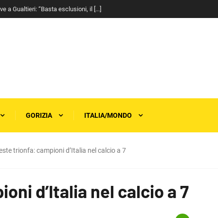
a Gualtieri: “Basta esclusioni, il [...]
GORIZIA
ITALIA/MONDO
este trionfa: campioni d’Italia nel calcio a 7
oni d’Italia nel calcio a 7