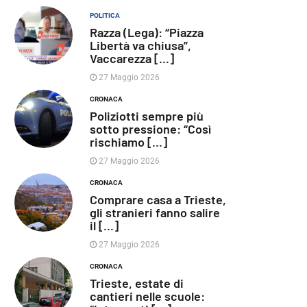
POLITICA
Razza (Lega): “Piazza
Libertà va chiusa”,
Vaccarezza [...]
27 Maggio 2026
CRONACA
Poliziotti sempre più
sotto pressione: “Così
rischiamo [...]
27 Maggio 2026
CRONACA
Comprare casa a Trieste,
gli stranieri fanno salire
il [...]
27 Maggio 2026
CRONACA
Trieste, estate di
cantieri nelle scuole: