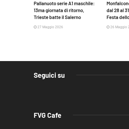
Pallanuoto serie A1 maschile:
Monfalcone
13ma giornata di ritorno,
dal 28 al 3
Trieste batte il Salerno
Festa dell
27 Maggio 2026
26 Maggio 
Seguici su
FVG Cafe