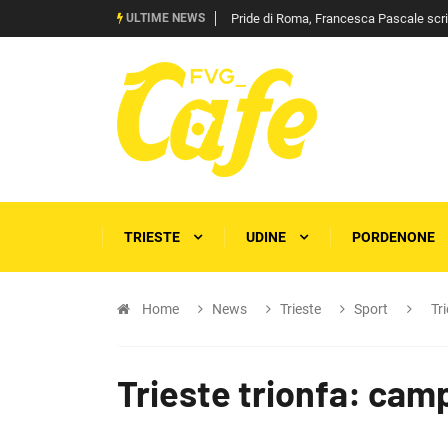
ULTIME NEWS
Pride di Roma, Francesca Pascale scrive 
TRIESTE
UDINE
PORDENONE
Home
News
Trieste
Sport
Tri
Trieste trionfa: campi