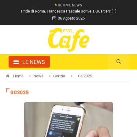
ULTIME NEWS
Pride di Roma, Francesca Pascale scrive a Gualtieri: [...]
06 Agosto 2026
LE NEWS
Home
News
Gorizia
GO2025
GO2025