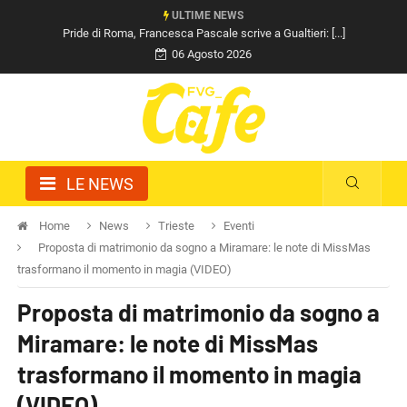
ULTIME NEWS
Pride di Roma, Francesca Pascale scrive a Gualtieri: [...]
06 Agosto 2026
LE NEWS
Home
News
Trieste
Eventi
Proposta di matrimonio da sogno a Miramare: le note di MissMas
trasformano il momento in magia (VIDEO)
Proposta di matrimonio da sogno a
Miramare: le note di MissMas
trasformano il momento in magia
(VIDEO)