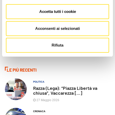
EVENTI
EVENTI
Accetta tutti i cookie
"Il Rossetti a Miramare", le
Vitovska, il vino che
collezioni egizie di
racconta il Carso: al Castello
Massimiliano ispirano [...]
di Duino torna il festival [...]
Acconsenti ai selezionati
27 Maggio 2026
27 Maggio 2026
Rifiuta
LE PIÙ RECENTI
POLITICA
Razza (Lega): “Piazza Libertà va
chiusa”, Vaccarezza [...]
27 Maggio 2026
CRONACA