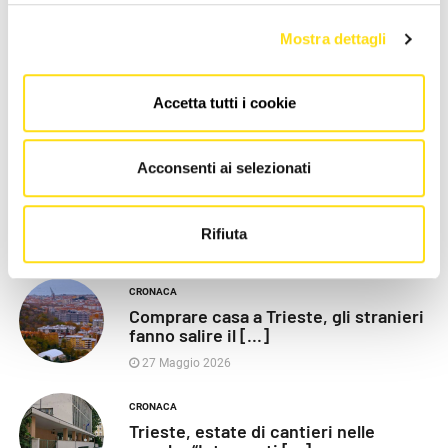
LE PIÙ RECENTI
Mostra dettagli
POLITICA
Razza (Lega): “Piazza Libertà va
Accetta tutti i cookie
chiusa”, Vaccarezza [...]
27 Maggio 2026
Acconsenti ai selezionati
CRONACA
Poliziotti sempre più sotto
pressione: “Così rischiamo [...]
Rifiuta
27 Maggio 2026
CRONACA
Comprare casa a Trieste, gli stranieri
fanno salire il [...]
27 Maggio 2026
CRONACA
Trieste, estate di cantieri nelle