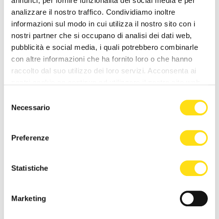
annunci, per fornire funzionalità dei social media e per
analizzare il nostro traffico. Condividiamo inoltre
informazioni sul modo in cui utilizza il nostro sito con i
nostri partner che si occupano di analisi dei dati web,
pubblicità e social media, i quali potrebbero combinarle
con altre informazioni che ha fornito loro o che hanno
raccolto dal suo utilizzo dei loro servizi. Acconsenta ai
nostri cookie se continua ad utilizzare il nostro sito web.
SEGNALAZIONI
SEGNALAZIONI
Selezione
Necessario
del
Emirati Arabi Uniti sventano
Trieste cambia ritmo fuori
consenso
traffico di armi legato al
stagione e mostra un altro
Preferenze
conflitto sudanese: 13 [...]
modo di viverla
03 Maggio 2026
30 Aprile 2026
Statistiche
Marketing