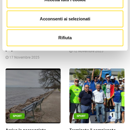
SPORT
SPORT
Acconsenti ai selezionati
Monfalcone ospita per la
Gorizia, domenica l'11^
prima volta in Regione il
edizione della Calvario Alpin
Rifiuta
Campionato regionale Sprint
Run
[...]
12 Novembre 2025
17 Novembre 2025
SPORT
SPORT