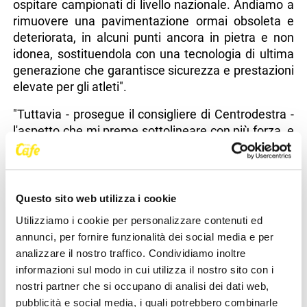
ospitare campionati di livello nazionale. Andiamo a
rimuovere una pavimentazione ormai obsoleta e
deteriorata, in alcuni punti ancora in pietra e non
idonea, sostituendola con una tecnologia di ultima
generazione che garantisce sicurezza e prestazioni
elevate per gli atleti".
"Tuttavia - prosegue il consigliere di Centrodestra -
l'aspetto che mi preme sottolineare con più forza, e
che rende questo intervento un servizio all'intera
comunità, è il risvolto sociale ed educativo
dell'opera. La nuova palestra dell'Ugg potrà
diventare un punto di riferimento essenziale anche
Questo sito web utilizza i cookie
per il sistema scolastico goriziano. Conosciamo la
Utilizziamo i cookie per personalizzare contenuti ed
cronica carenza di strutture adeguate, per questo
annunci, per fornire funzionalità dei social media e per
rendere l'Ugg pienamente fruibile e sicura significa
analizzare il nostro traffico. Condividiamo inoltre
dare una risposta concreta a tale esigenza".
informazioni sul modo in cui utilizza il nostro sito con i
nostri partner che si occupano di analisi dei dati web,
Bernardis conclude ricordando che "questo risultato
pubblicità e social media, i quali potrebbero combinarle
è stato possibile grazie al lavoro portato avanti in