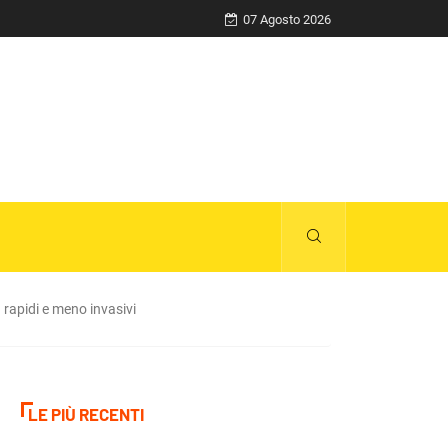
Razza (Lega): “Piazza Libertà va chiusa”, Va
07 Agosto 2026
ù rapidi e meno invasivi
LE PIÙ RECENTI