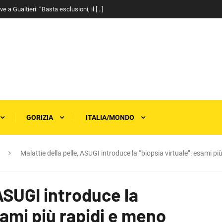
a Gualtieri: “Basta esclusioni, il [...]
GORIZIA
ITALIA/MONDO
Malattie della pelle, ASUGI introduce la “biopsia virtuale”: esami pi
 ASUGI introduce la
sami più rapidi e meno