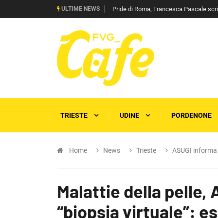
ULTIME NEWS
Pride di Roma, Francesca Pascale scrive 
TRIESTE
UDINE
PORDENONE
Home
News
Trieste
ASUGI informa
Malattie della pelle,
“biopsia virtuale”: e