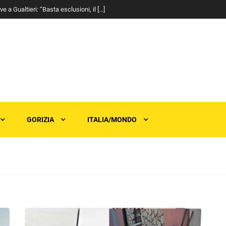
a Gualtieri: “Basta esclusioni, il [...]
GORIZIA
ITALIA/MONDO