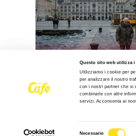
Questo sito web utilizza i
SEGNALAZIONI
Utilizziamo i cookie per pe
Trieste cambia ritmo fuori stagione e
per analizzare il nostro tra
mostra un altro modo di viverla
con i nostri partner che si
combinarle con altre inform
Redazione
30 Aprile 2026
servizi. Acconsenta ai nost
Selezione
Necessario