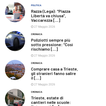
POLITICA
Razza (Lega): “Piazza
Libertà va chiusa”,
Vaccarezza [...]
27 Maggio 2026
CRONACA
Poliziotti sempre più
sotto pressione: “Così
rischiamo [...]
27 Maggio 2026
CRONACA
Comprare casa a Trieste,
gli stranieri fanno salire
il [...]
27 Maggio 2026
CRONACA
Trieste, estate di
cantieri nelle scuole: