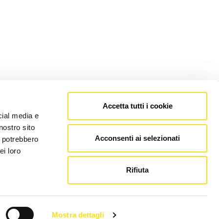
Accetta tutti i cookie
cial media e
nostro sito
Acconsenti ai selezionati
i potrebbero
ei loro
Rifiuta
Mostra dettagli