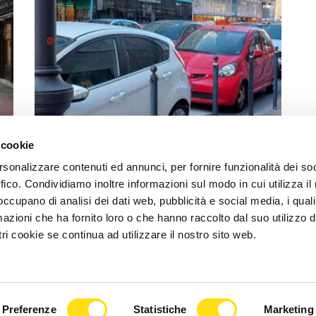
 cookie
SEGNALAZIONI
rsonalizzare contenuti ed annunci, per fornire funzionalità dei so
Triestino furibondo: "Tavolini selvaggi e
ffico. Condividiamo inoltre informazioni sul modo in cui utilizza il 
marciapiedi invasi, ora basta!"
 occupano di analisi dei dati web, pubblicità e social media, i qual
azioni che ha fornito loro o che hanno raccolto dal suo utilizzo d
29 Aprile 2026
ri cookie se continua ad utilizzare il nostro sito web.
Preferenze
Statistiche
Marketing