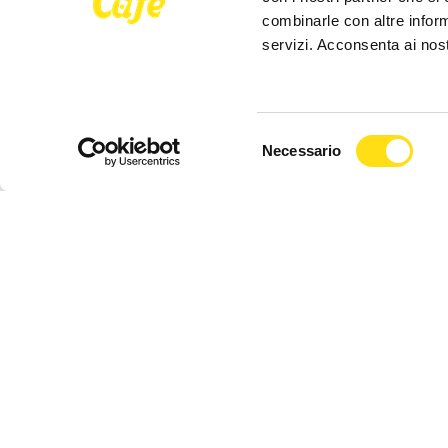
combinarle con altre inform
POLITICA
POLITICA
servizi. Acconsenta ai nost
Stabilità, Fedriga: "32mln per
Sicurezza,
giovani madri e 30mln per
"formazion
maltempo"
corpi di Po
Selezione
Necessario
del
10 Dicembre 2025
10 Dicembr
consenso
Seguici su