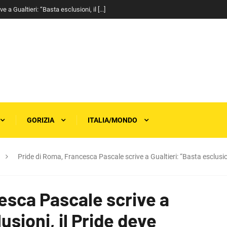
a Gualtieri: “Basta esclusioni, il [...]
GORIZIA
ITALIA/MONDO
Pride di Roma, Francesca Pascale scrive a Gualtieri: “Basta esclusioni
esca Pascale scrive a
usioni, il Pride deve