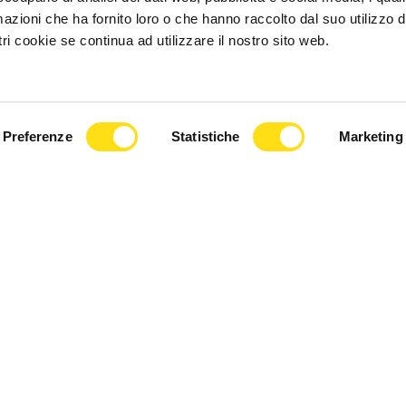
azioni che ha fornito loro o che hanno raccolto dal suo utilizzo d
POLITICA
ri cookie se continua ad utilizzare il nostro sito web.
 Roberti:
Scuola, Rosolen: "studenti
e continua per
protagonisti nella scoperta del
lizia locale"
territorio"
Preferenze
Statistiche
Marketing
e 2025
10 Dicembre 2025