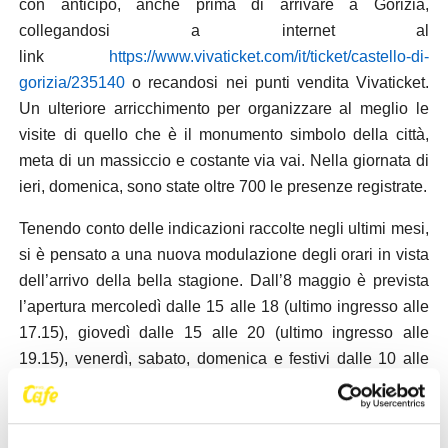
con anticipo, anche prima di arrivare a Gorizia,
collegandosi a internet al
link
https://www.vivaticket.com/it/ticket/castello-di-
gorizia/235140
o recandosi nei punti vendita Vivaticket.
Un ulteriore arricchimento per organizzare al meglio le
visite di quello che è il monumento simbolo della città,
meta di un massiccio e costante via vai. Nella giornata di
ieri, domenica, sono state oltre 700 le presenze registrate.
Tenendo conto delle indicazioni raccolte negli ultimi mesi,
si è pensato a una nuova modulazione degli orari in vista
dell’arrivo della bella stagione. Dall’8 maggio è prevista
l’apertura mercoledì dalle 15 alle 18 (ultimo ingresso alle
17.15), giovedì dalle 15 alle 20 (ultimo ingresso alle
19.15), venerdì, sabato, domenica e festivi dalle 10 alle
18 (ultimo ingresso alle 17.15). Si conferma la gratuità la
prima domenica di ogni mese. Per tutte le informazioni si
può chiamare lo 0481 535146 negli orari di apertura. Con