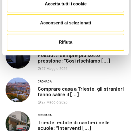
LE PIÙ RECENTI
Accetta tutti i cookie
POLITICA
Razza (Lega): “Piazza Libertà va
Acconsenti ai selezionati
chiusa”, Vaccarezza [...]
27 Maggio 2026
Rifiuta
CRONACA
Poliziotti sempre più sotto
pressione: “Così rischiamo [...]
27 Maggio 2026
CRONACA
Comprare casa a Trieste, gli stranieri
fanno salire il [...]
27 Maggio 2026
CRONACA
Trieste, estate di cantieri nelle
scuole: “Interventi [...]