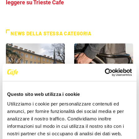
leggere su Trieste Cafe
NEWS DELLA STESSA CATEGORIA
Questo sito web utilizza i cookie
ASUGI INFORMA
ASUGI INFORMA
Utilizziamo i cookie per personalizzare contenuti ed
Malattie della pelle, ASUGI
Invalidità civile, dal 1° giugno
annunci, per fornire funzionalità dei social media e per
introduce la “biopsia
cambia tutto per gli over 70:
analizzare il nostro traffico. Condividiamo inoltre
virtuale”: esami più [...]
tornano le [...]
informazioni sul modo in cui utilizza il nostro sito con i
26 Maggio 2026
25 Maggio 2026
nostri partner che si occupano di analisi dei dati web,