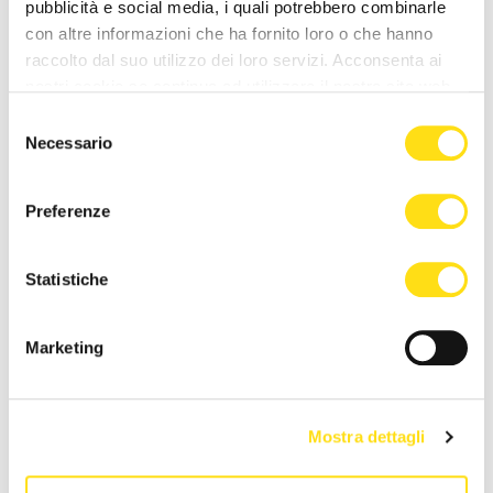
pubblicità e social media, i quali potrebbero combinarle
con altre informazioni che ha fornito loro o che hanno
raccolto dal suo utilizzo dei loro servizi. Acconsenta ai
nostri cookie se continua ad utilizzare il nostro sito web.
Selezione
Necessario
del
consenso
ASUGI INFORMA
ASUGI INFORMA
Preferenze
Avviso cessazione attività di
Settimana Mondiale della
medico di Katja Lavrenčič
Tiroide 2026: prevenzione,
Statistiche
informazione e diagnosi [...]
22 Maggio 2026
20 Maggio 2026
Marketing
Mostra dettagli