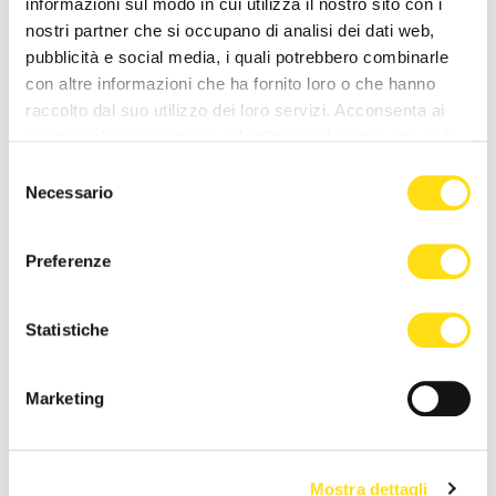
informazioni sul modo in cui utilizza il nostro sito con i
introduce la “biopsia
medico di Katja Lavrenčič
nostri partner che si occupano di analisi dei dati web,
virtuale”: esami più [...]
22 Maggio 2026
pubblicità e social media, i quali potrebbero combinarle
26 Maggio 2026
con altre informazioni che ha fornito loro o che hanno
raccolto dal suo utilizzo dei loro servizi. Acconsenta ai
nostri cookie se continua ad utilizzare il nostro sito web.
Selezione
Necessario
del
consenso
Preferenze
ASUGI INFORMA
ASUGI INFORMA
Statistiche
Trieste, intervento record a
Settimana Mondiale della
Cattinara: ricostruito mezzo
Tiroide 2026: prevenzione,
Marketing
torace dopo [...]
informazione e diagnosi [...]
22 Maggio 2026
20 Maggio 2026
Mostra dettagli