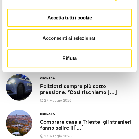
Accetta tutti i cookie
LE PIÙ RECENTI
Acconsenti ai selezionati
POLITICA
Razza (Lega): “Piazza Libertà va
chiusa”, Vaccarezza [...]
Rifiuta
27 Maggio 2026
CRONACA
Poliziotti sempre più sotto
pressione: “Così rischiamo [...]
27 Maggio 2026
CRONACA
Comprare casa a Trieste, gli stranieri
fanno salire il [...]
27 Maggio 2026