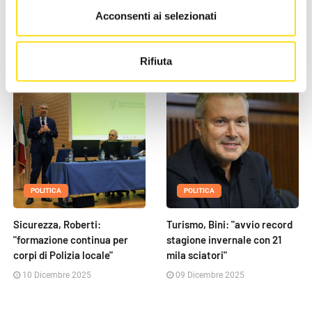
Pascale scrive a Gualtieri:
per giovani madri e 30mln
Acconsenti ai selezionati
“Basta esclusioni, il [...]
per maltempo"
03 Giugno 2026
10 Dicembre 2025
Rifiuta
POLITICA
POLITICA
Sicurezza, Roberti:
Turismo, Bini: "avvio record
"formazione continua per
stagione invernale con 21
corpi di Polizia locale"
mila sciatori"
10 Dicembre 2025
09 Dicembre 2025