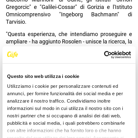
Gregorcic" e "Galilei-Cossar" di Gorizia e l'Istituto
Omnicomprensivo "Ingeborg Bachmann" di
Tarvisio.
"Questa esperienza, che intendiamo proseguire e
ampliare - ha aggiunto Rosolen - unisce la ricerca, la
documentazione e lo sviluppo digitale, valorizzando
al tempo stesso un bene culturale come Palazzo
Attems Petzenstein. Il risultato è un progetto che
porta la scuola al servizio della comunità e mostra
Questo sito web utilizza i cookie
come l'impegno degli studenti possa contribuire
alla conoscenza del patrimonio regionale".
Utilizziamo i cookie per personalizzare contenuti ed
annunci, per fornire funzionalità dei social media e per
Durante l'evento sono stati presentati la visita
analizzare il nostro traffico. Condividiamo inoltre
virtuale del palazzo, i materiali prodotti e le attività
informazioni sul modo in cui utilizza il nostro sito con i
svolte nell'ambito del percorso di Formazione
nostri partner che si occupano di analisi dei dati web,
scuola-lavoro, che ha integrato competenze
pubblicità e social media, i quali potrebbero combinarle
tecniche, linguistiche, fotografiche e multimediali.
con altre informazioni che ha fornito loro o che hanno
Un lavoro corale che, come evidenziato
raccolto dal suo utilizzo dei loro servizi. Acconsenta ai