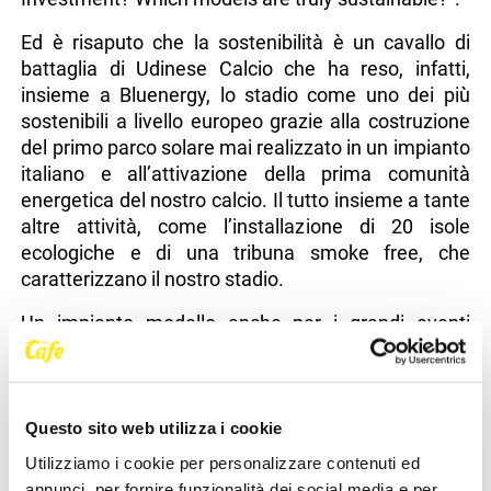
Ed è risaputo che la sostenibilità è un cavallo di
battaglia di Udinese Calcio che ha reso, infatti,
insieme a Bluenergy, lo stadio come uno dei più
sostenibili a livello europeo grazie alla costruzione
del primo parco solare mai realizzato in un impianto
italiano e all’attivazione della prima comunità
energetica del nostro calcio. Il tutto insieme a tante
altre attività, come l’installazione di 20 isole
ecologiche e di una tribuna smoke free, che
caratterizzano il nostro stadio.
Un impianto modello anche per i grandi eventi
internazionali extra calcio, come i grandi concerti
che torneranno a giugno ed il clamoroso successo
delle partite della nazionale di rugby, le aree
hospitality e gli oltre 150 eventi aziendali e culturali
Questo sito web utilizza i cookie
organizzati ogni anno: chiaro segnale di come il
Utilizziamo i cookie per personalizzare contenuti ed
Bluenergy Stadium sia un centro nevralgico del
annunci, per fornire funzionalità dei social media e per