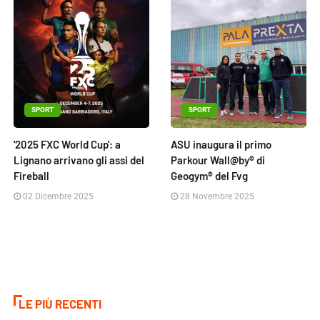
SPORT
SPORT
'2025 FXC World Cup': a
ASU inaugura il primo
Lignano arrivano gli assi del
Parkour Wall@by® di
Fireball
Geogym® del Fvg
02 Dicembre 2025
28 Novembre 2025
LE PIÙ RECENTI