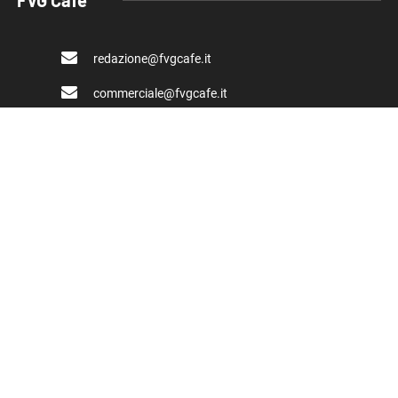
FVG Cafe
redazione@fvgcafe.it
commerciale@fvgcafe.it
adv@fvgcafe.it
Link utili
Chi siamo
Pubblicità FVG Cafe
Privacy policy
Cookie Policy