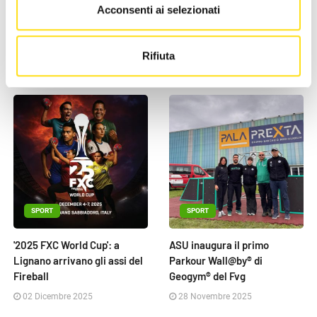
Acconsenti ai selezionati
Udine, grande successo per
Tiro con l'arco: Latisana
"EISI PLAY – Ginnastica per
ospita la Coppa Italia Centri
Tutti" al PalaPrexta
Giovanili 2025
Rifiuta
22 Dicembre 2025
05 Dicembre 2025
SPORT
SPORT
'2025 FXC World Cup': a
ASU inaugura il primo
Lignano arrivano gli assi del
Parkour Wall@by® di
Fireball
Geogym® del Fvg
02 Dicembre 2025
28 Novembre 2025