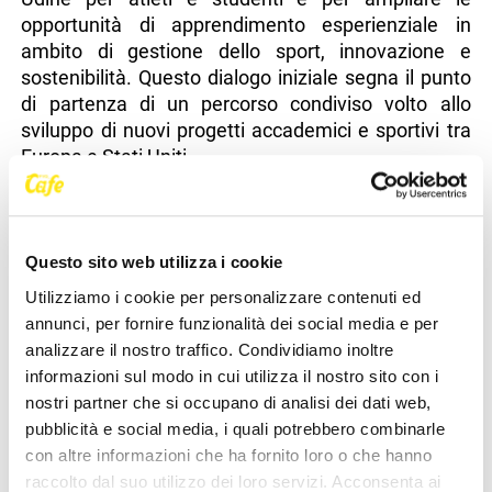
opportunità di apprendimento esperienziale in
ambito di gestione dello sport, innovazione e
sostenibilità. Questo dialogo iniziale segna il punto
di partenza di un percorso condiviso volto allo
sviluppo di nuovi progetti accademici e sportivi tra
Europa e Stati Uniti.
"Siamo orgogliosi di iniziare questo percorso con
un'istituzione del calibro di Babson", ha dichiarato
Magda Pozzo. "Il nostro modello è sempre stato
Questo sito web utilizza i cookie
radicato nell'innovazione e nella visione
Utilizziamo i cookie per personalizzare contenuti ed
internazionale, e costruire un ponte con gli Stati
annunci, per fornire funzionalità dei social media e per
Uniti attraverso Babson apre opportunità
analizzare il nostro traffico. Condividiamo inoltre
entusiasmanti sia per i club che per il mondo
informazioni sul modo in cui utilizza il nostro sito con i
accademico".
nostri partner che si occupano di analisi dei dati web,
“Questo è un momento emozionante per Babson
pubblicità e social media, i quali potrebbero combinarle
Athletics e un'opportunità unica di collaborare con
con altre informazioni che ha fornito loro o che hanno
un'organizzazione di spicco come l'Udinese Calcio.
raccolto dal suo utilizzo dei loro servizi. Acconsenta ai