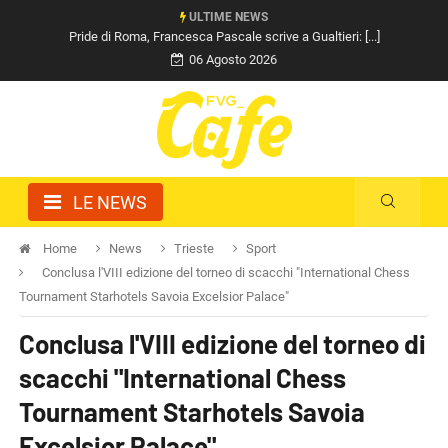
ULTIME NEWS
Pride di Roma, Francesca Pascale scrive a Gualtieri: [...]
06 Agosto 2026
LE NEWS
Home
News
Trieste
Sport
Conclusa l'VIII edizione del torneo di scacchi "International Chess
Tournament Starhotels Savoia Excelsior Palace"
Conclusa l'VIII edizione del torneo di
scacchi "International Chess
Tournament Starhotels Savoia
Excelsior Palace"