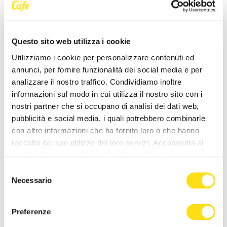
ritorno, Trieste batte il
Festa dello Sport 2026
Salerno
26 Maggio 2026
27 Maggio 2026
Questo sito web utilizza i cookie
Utilizziamo i cookie per personalizzare contenuti ed
annunci, per fornire funzionalità dei social media e per
analizzare il nostro traffico. Condividiamo inoltre
informazioni sul modo in cui utilizza il nostro sito con i
nostri partner che si occupano di analisi dei dati web,
pubblicità e social media, i quali potrebbero combinarle
SPORT
SPORT
con altre informazioni che ha fornito loro o che hanno
raccolto dal suo utilizzo dei loro servizi. Acconsenta ai
Trieste trionfa: campioni
Taki 4 di Nicolò Bertola
nostri cookie se continua ad utilizzare il nostro sito web.
d’Italia nel calcio a 7
conquista la tappa Melges24
Selezione
European Sailing e la [...]
26 Maggio 2026
Necessario
del
24 Maggio 2026
consenso
Preferenze