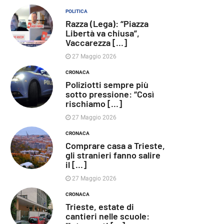
POLITICA
Razza (Lega): “Piazza
Libertà va chiusa”,
Vaccarezza [...]
27 Maggio 2026
CRONACA
Poliziotti sempre più
sotto pressione: “Così
rischiamo [...]
27 Maggio 2026
CRONACA
Comprare casa a Trieste,
gli stranieri fanno salire
il [...]
27 Maggio 2026
CRONACA
Trieste, estate di
cantieri nelle scuole: