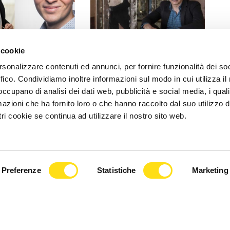
 cookie
CULTURA
rsonalizzare contenuti ed annunci, per fornire funzionalità dei so
chiller, Premio de
Domani nel Roseto del Parco
ffico. Condividiamo inoltre informazioni sul modo in cui utilizza il 
2026: premio
San Giovanni il terzo
 occupano di analisi dei dati web, pubblicità e social media, i qual
un giovane [...]
appuntamento della rassegna
azioni che ha fornito loro o che hanno raccolto dal suo utilizzo d
[...]
ri cookie se continua ad utilizzare il nostro sito web.
2026
21 Maggio 2026
Preferenze
Statistiche
Marketing