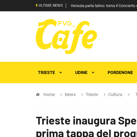
ULTIME NEWS
Pride di Roma, Francesca Pascale scrive 
TRIESTE
UDINE
PORDENONE
Home
News
Trieste
Cultura
Trieste inaugura Spe
prima tappa del pro