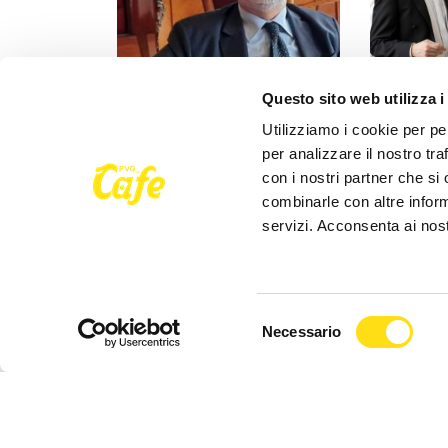
Questo sito web utilizza i
CULTURA
CULTURA
Utilizziamo i cookie per pe
Il 28 maggio presentazione
Concorso S
per analizzare il nostro tra
nuovo libro di Renato Romano
Banfield 
con i nostri partner che si
speciale a 
combinarle con altre inform
25 Maggio 2026
servizi. Acconsenta ai nost
22 Maggio 
Selezione
Necessario
del
consenso
Seguici su