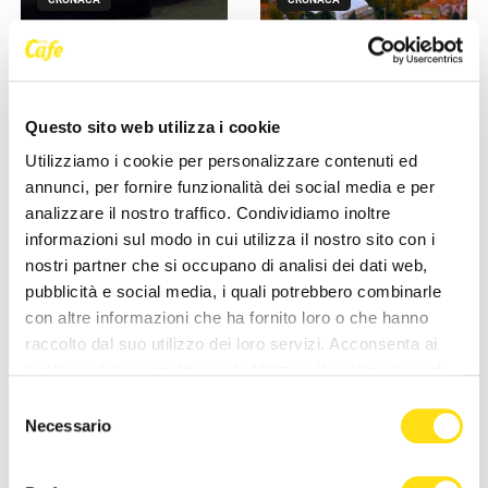
Poliziotti sempre più sotto
Comprare casa a Trieste, gli
pressione: “Così rischiamo di
stranieri fanno salire il
non trovare più [...]
mercato: “La città è [...]
Questo sito web utilizza i cookie
27 Maggio 2026
27 Maggio 2026
Utilizziamo i cookie per personalizzare contenuti ed
annunci, per fornire funzionalità dei social media e per
analizzare il nostro traffico. Condividiamo inoltre
informazioni sul modo in cui utilizza il nostro sito con i
nostri partner che si occupano di analisi dei dati web,
pubblicità e social media, i quali potrebbero combinarle
con altre informazioni che ha fornito loro o che hanno
raccolto dal suo utilizzo dei loro servizi. Acconsenta ai
CRONACA
CRONACA
nostri cookie se continua ad utilizzare il nostro sito web.
Selezione
Trieste, estate di cantieri
Trieste Trasporti supera il
Necessario
nelle scuole: “Interventi
Covid: “Biglietti e passeggeri
del
concentrati quando gli [...]
tornati ai livelli [...]
consenso
27 Maggio 2026
27 Maggio 2026