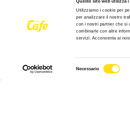
Questo sito web utilizza i
Utilizziamo i cookie per pe
per analizzare il nostro tra
con i nostri partner che si
combinarle con altre inform
servizi. Acconsenta ai nost
CRONACA
CRONACA
Poliziotti sempre più sotto
Comprare c
Selezione
Necessario
pressione: “Così rischiamo di
stranieri fa
del
non trovare più [...]
mercato: “L
consenso
27 Maggio 2026
27 Maggio 