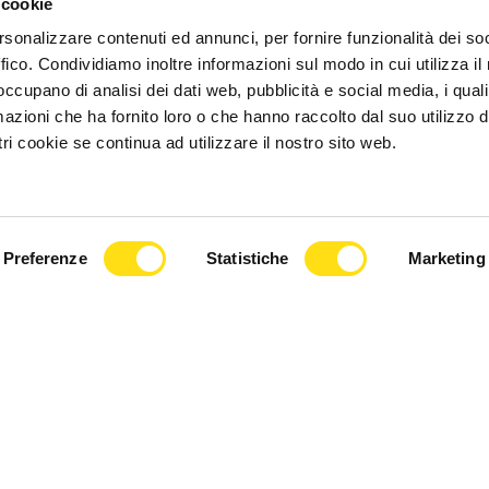
 cookie
rsonalizzare contenuti ed annunci, per fornire funzionalità dei so
ffico. Condividiamo inoltre informazioni sul modo in cui utilizza il 
 occupano di analisi dei dati web, pubblicità e social media, i qual
azioni che ha fornito loro o che hanno raccolto dal suo utilizzo d
ri cookie se continua ad utilizzare il nostro sito web.
CRONACA
asa a Trieste, gli
Trieste, estate di cantieri nelle
Preferenze
Statistiche
Marketing
nno salire il
scuole: “Interventi concentrati
a città è [...]
quando gli [...]
2026
27 Maggio 2026