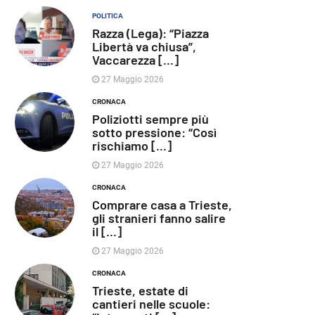
POLITICA
Razza (Lega): “Piazza
Libertà va chiusa”,
Vaccarezza [...]
27 Maggio 2026
CRONACA
Poliziotti sempre più
sotto pressione: “Così
rischiamo [...]
27 Maggio 2026
CRONACA
Comprare casa a Trieste,
gli stranieri fanno salire
il [...]
27 Maggio 2026
CRONACA
Trieste, estate di
cantieri nelle scuole: