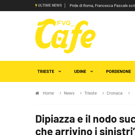
ULTIME NEWS
Pride di Roma, Francesca Pascale scrive 
TRIESTE
UDINE
PORDENONE
Home
News
Trieste
Cronaca
Dipiazza e il nodo s
che arrivino i sinistr