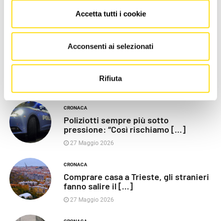
Accetta tutti i cookie
LE PIÙ RECENTI
Acconsenti ai selezionati
POLITICA
Razza (Lega): “Piazza Libertà va
chiusa”, Vaccarezza [...]
Rifiuta
27 Maggio 2026
CRONACA
Poliziotti sempre più sotto
pressione: “Così rischiamo [...]
27 Maggio 2026
CRONACA
Comprare casa a Trieste, gli stranieri
fanno salire il [...]
27 Maggio 2026