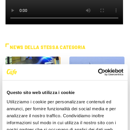
NEWS DELLA STESSA CATEGORIA
Questo sito web utilizza i cookie
Utilizziamo i cookie per personalizzare contenuti ed
CRONACA
CRONACA
annunci, per fornire funzionalità dei social media e per
analizzare il nostro traffico. Condividiamo inoltre
Poliziotti sempre più sotto
Comprare casa a Trieste, gli
informazioni sul modo in cui utilizza il nostro sito con i
pressione: “Così rischiamo di
stranieri fanno salire il
nostri partner che si occupano di analisi dei dati web,