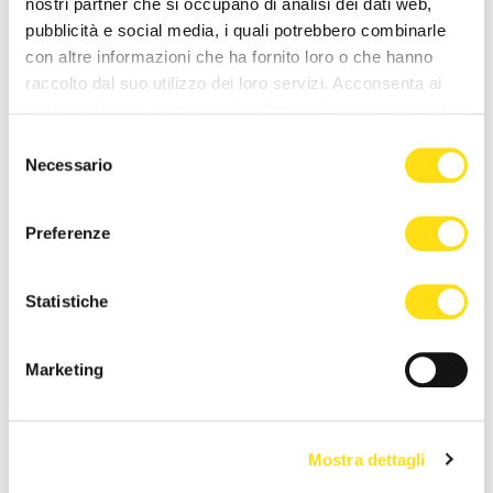
nostri partner che si occupano di analisi dei dati web,
26 Maggio 2026
25 Maggio 2026
pubblicità e social media, i quali potrebbero combinarle
con altre informazioni che ha fornito loro o che hanno
raccolto dal suo utilizzo dei loro servizi. Acconsenta ai
nostri cookie se continua ad utilizzare il nostro sito web.
Selezione
Necessario
del
consenso
Preferenze
ASUGI INFORMA
ASUGI INFORMA
Avviso cessazione attività di
Trieste, intervento record a
Statistiche
medico di Katja Lavrenčič
Cattinara: ricostruito mezzo
torace dopo [...]
22 Maggio 2026
Marketing
22 Maggio 2026
Mostra dettagli