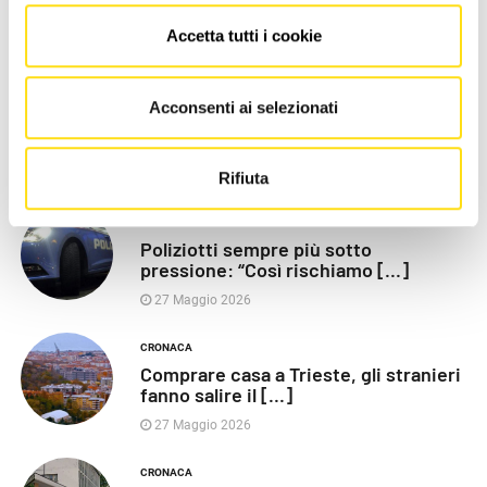
Accetta tutti i cookie
LE PIÙ RECENTI
POLITICA
Acconsenti ai selezionati
Razza (Lega): “Piazza Libertà va
chiusa”, Vaccarezza [...]
27 Maggio 2026
Rifiuta
CRONACA
Poliziotti sempre più sotto
pressione: “Così rischiamo [...]
27 Maggio 2026
CRONACA
Comprare casa a Trieste, gli stranieri
fanno salire il [...]
27 Maggio 2026
CRONACA