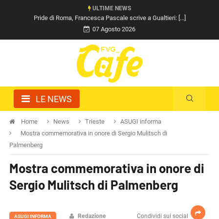
ULTIME NEWS
Pride di Roma, Francesca Pascale scrive a Gualtieri: [...]
07 Agosto 2026
LE NEWS
Home
News
Trieste
ASUGI informa
Mostra commemorativa in onore di Sergio Mulitsch di
Palmenberg
Mostra commemorativa in onore di
Sergio Mulitsch di Palmenberg
Redazione
Condividi sui social
ASUGI INFORMA