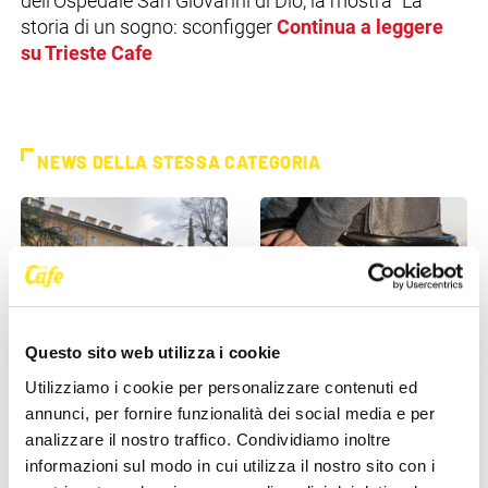
dell’Ospedale San Giovanni di Dio, la mostra “La
storia di un sogno: sconfigger
Continua a leggere
su Trieste Cafe
NEWS DELLA STESSA CATEGORIA
Questo sito web utilizza i cookie
ASUGI INFORMA
ASUGI INFORMA
Utilizziamo i cookie per personalizzare contenuti ed
annunci, per fornire funzionalità dei social media e per
Malattie della pelle, ASUGI
Invalidità civile, dal 1° giugno
analizzare il nostro traffico. Condividiamo inoltre
introduce la “biopsia
cambia tutto per gli over 70:
informazioni sul modo in cui utilizza il nostro sito con i
virtuale”: esami più [...]
tornano le [...]