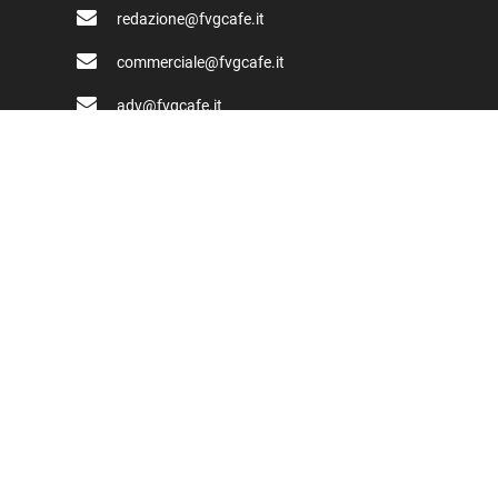
redazione@fvgcafe.it
commerciale@fvgcafe.it
adv@fvgcafe.it
Link utili
Chi siamo
Pubblicità FVG Cafe
Privacy policy
Cookie Policy