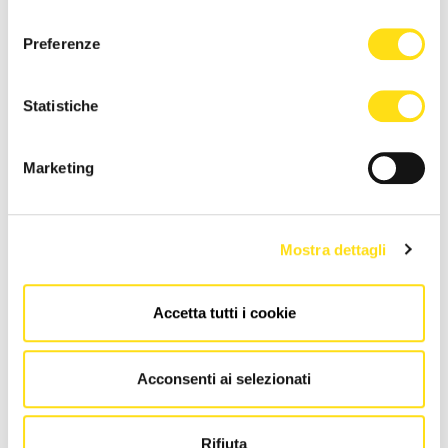
consenso
NEWS DELLA STESSA CATEGORIA
Preferenze
Statistiche
Marketing
SPORT
SPORT
Mostra dettagli
Campionati italiani
Discesa in canoa e festa per
pesistica: sul podio 8 giovani
inaugurare il Claut water
Accetta tutti i cookie
pordenonesi
sport centre
10 Dicembre 2025
13 Giugno 2024
Acconsenti ai selezionati
Rifiuta