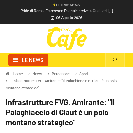
ULTIME NEWS
Pride di Roma, Francesca Pascale scrive a Gualtieri: [...]
06 Agosto 2026
LE NEWS
Home
News
Pordenone
Sport
Infrastrutture FVG, Amirante: "Il Palaghiaccio di Claut è un polo
montano strategico"
Infrastrutture FVG, Amirante: "Il
Palaghiaccio di Claut è un polo
montano strategico"