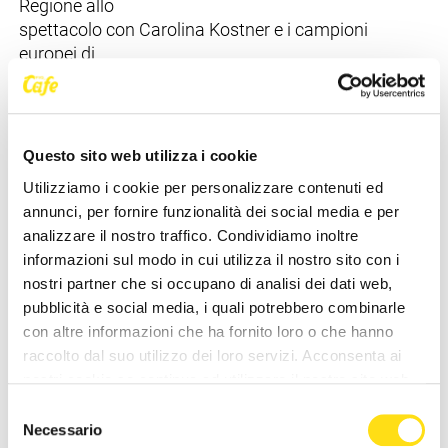
Regione allo
spettacolo con Carolina Kostner e i campioni
europei di
pattinaggio in coppia.
Amirante ha evidenziato l'attenzione
dell'Amministrazione
Questo sito web utilizza i cookie
regionale per questa area montana: "Lavoriamo
Utilizziamo i cookie per personalizzare contenuti ed
all'accessibilità
annunci, per fornire funzionalità dei social media e per
viaria della valle per collegare meglio Friuli Venezia
analizzare il nostro traffico. Condividiamo inoltre
Giulia e
informazioni sul modo in cui utilizza il nostro sito con i
Veneto, nell'interesse di entrambe le regioni ad una
nostri partner che si occupano di analisi dei dati web,
maggiore
pubblicità e social media, i quali potrebbero combinarle
sinergia turistica ed economica che coinvolge la
con altre informazioni che ha fornito loro o che hanno
diga del Vajont
raccolto dal suo utilizzo dei loro servizi. Acconsenta ai
e la vicina fiera di Longarone".
nostri cookie se continua ad utilizzare il nostro sito web.
Selezione
Necessario
del