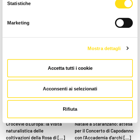
EVENTI
EVENTI
Statistiche
Cesare Cremonini il 31
Staranzano, domenica si
maggio all'Aeroporto Duca
chiude il Natale con il
Marketing
d'Aosta di Gorizia per la data
Bobolar d'oro e Sigilli [...]
[...]
05 Gennaio 2026
29 Gennaio 2026
Mostra dettagli
Accetta tutti i cookie
Acconsenti ai selezionati
Rifiuta
EVENTI
EVENTI
Crocevie d'Europa: la visita
Natale a Staranzano: attesa
naturalistica delle
per il Concerto di Capodanno
coltivazioni della Rosa di [...]
con l'Accademia d'archi [...]