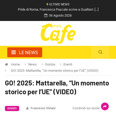
ULTIME NEWS
Pride di Roma, Francesca Pascale scrive a Gualtieri: [...]
06 Agosto 2026
LE NEWS
Home
News
Gorizia
Eventi
GO! 2025: Mattarella, “Un momento storico per l’UE” (VIDEO)
GO! 2025: Mattarella, “Un momento
storico per l’UE” (VIDEO)
Francesco Viviani
Condividi sui social
EVENTI