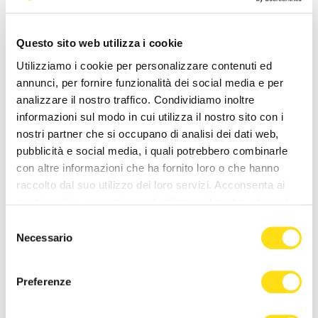
Questo sito web utilizza i cookie
Utilizziamo i cookie per personalizzare contenuti ed
annunci, per fornire funzionalità dei social media e per
analizzare il nostro traffico. Condividiamo inoltre
informazioni sul modo in cui utilizza il nostro sito con i
nostri partner che si occupano di analisi dei dati web,
pubblicità e social media, i quali potrebbero combinarle
con altre informazioni che ha fornito loro o che hanno
NEWS DELLA STESSA CATEGORIA
raccolto dal suo utilizzo dei loro servizi. Acconsenta ai
nostri cookie se continua ad utilizzare il nostro sito web.
Selezione
Necessario
del
consenso
Preferenze