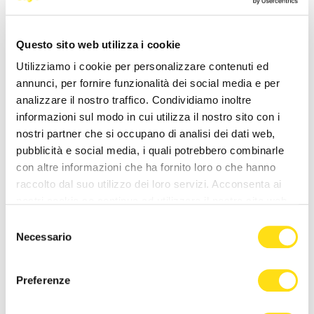
27 Maggio 2026
Questo sito web utilizza i cookie
Utilizziamo i cookie per personalizzare contenuti ed
annunci, per fornire funzionalità dei social media e per
analizzare il nostro traffico. Condividiamo inoltre
informazioni sul modo in cui utilizza il nostro sito con i
nostri partner che si occupano di analisi dei dati web,
pubblicità e social media, i quali potrebbero combinarle
SPORT
SPORT
con altre informazioni che ha fornito loro o che hanno
raccolto dal suo utilizzo dei loro servizi. Acconsenta ai
Trieste trionfa: campioni
Taki 4 di Nicolò Bertola
d’Italia nel calcio a 7
conquista la tappa Melges24
nostri cookie se continua ad utilizzare il nostro sito web.
European Sailing e la [...]
26 Maggio 2026
Selezione
Necessario
24 Maggio 2026
del
consenso
Preferenze