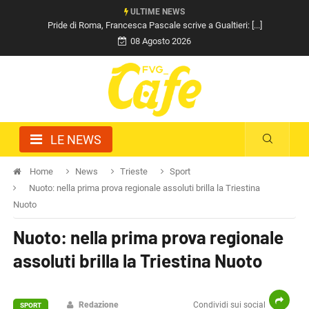
ULTIME NEWS
Pride di Roma, Francesca Pascale scrive a Gualtieri: [...]
08 Agosto 2026
LE NEWS
Home
News
Trieste
Sport
Nuoto: nella prima prova regionale assoluti brilla la Triestina
Nuoto
Nuoto: nella prima prova regionale
assoluti brilla la Triestina Nuoto
Redazione
Condividi sui social
SPORT