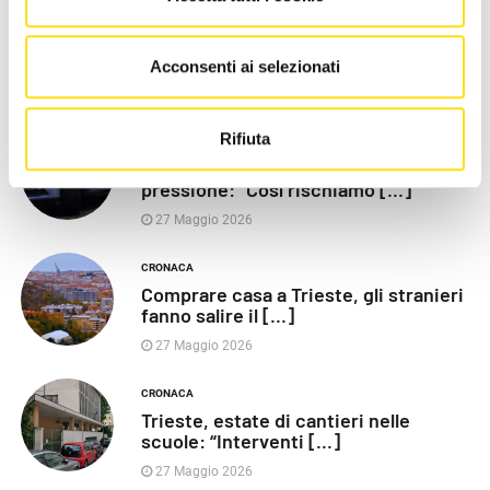
POLITICA
Razza (Lega): “Piazza Libertà va
chiusa”, Vaccarezza [...]
Acconsenti ai selezionati
27 Maggio 2026
Rifiuta
CRONACA
Poliziotti sempre più sotto
pressione: “Così rischiamo [...]
27 Maggio 2026
CRONACA
Comprare casa a Trieste, gli stranieri
fanno salire il [...]
27 Maggio 2026
CRONACA
Trieste, estate di cantieri nelle
scuole: “Interventi [...]
27 Maggio 2026