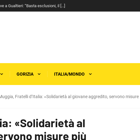
a Gualtieri: “Basta esclusioni, il [...]
GORIZIA
ITALIA/MONDO
Muggia, Fratelli d’Italia: «Solidarietà al giovane aggredito, servono misure
ia: «Solidarietà al
ervono misure più