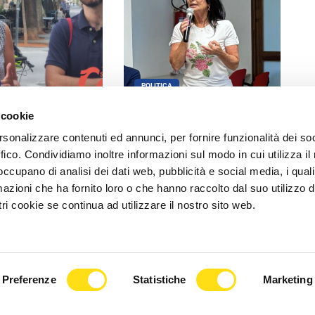
POLITICA
 cookie
 al ricordo Grilz,
“La Minaccia di Allah” di Anna
one attacca: "La
Cisint a Gorizia per un evento
rsonalizzare contenuti ed annunci, per fornire funzionalità dei so
a scappa dal [...]
dedicato alla [...]
ffico. Condividiamo inoltre informazioni sul modo in cui utilizza il 
 occupano di analisi dei dati web, pubblicità e social media, i qual
2026
27 Maggio 2026
azioni che ha fornito loro o che hanno raccolto dal suo utilizzo d
ri cookie se continua ad utilizzare il nostro sito web.
Preferenze
Statistiche
Marketing