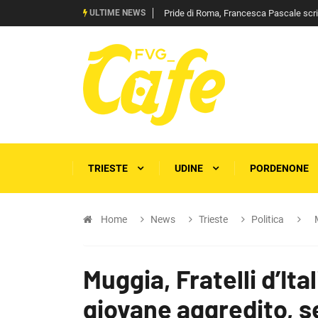
ULTIME NEWS
Pride di Roma, Francesca Pascale scrive 
TRIESTE
UDINE
PORDENONE
Home
News
Trieste
Politica
Muggia, Fratelli d’Ital
giovane aggredito, s