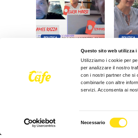
POLITICA
POLITICA
Questo sito web utilizza i
Razza (Lega): “Piazza Libertà
Aggressione
va chiusa”, Vaccarezza
l'opposizi
Utilizziamo i cookie per pe
(Adesso Trieste): [...]
maggioranz
per analizzare il nostro tra
con i nostri partner che si
27 Maggio 2026
27 Maggio 
combinarle con altre inform
servizi. Acconsenta ai nost
Selezione
Necessario
del
Seguici su
consenso