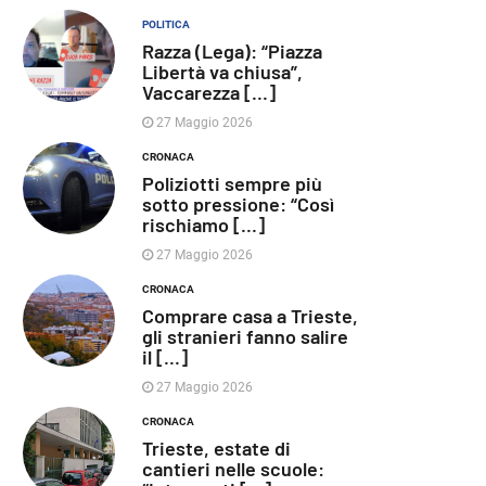
POLITICA
Razza (Lega): “Piazza
Libertà va chiusa”,
Vaccarezza [...]
27 Maggio 2026
CRONACA
Poliziotti sempre più
sotto pressione: “Così
rischiamo [...]
27 Maggio 2026
CRONACA
Comprare casa a Trieste,
gli stranieri fanno salire
il [...]
27 Maggio 2026
CRONACA
Trieste, estate di
cantieri nelle scuole: