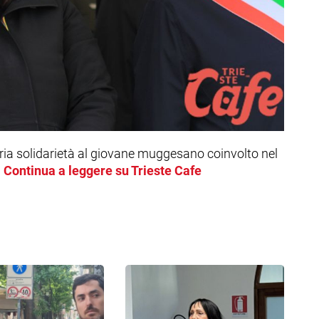
pria solidarietà al giovane muggesano coinvolto nel
a
Continua a leggere su Trieste Cafe