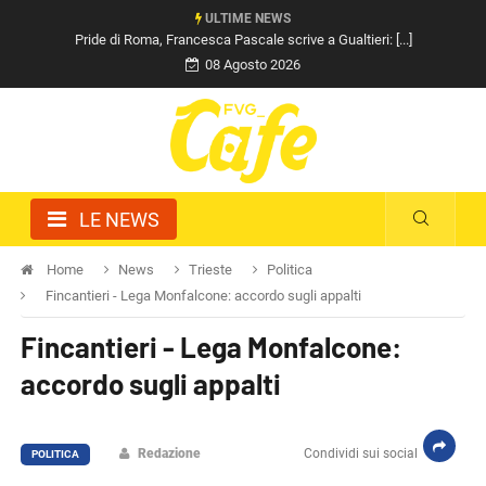
ULTIME NEWS
Pride di Roma, Francesca Pascale scrive a Gualtieri: [...]
08 Agosto 2026
LE NEWS
Home
News
Trieste
Politica
Fincantieri - Lega Monfalcone: accordo sugli appalti
Fincantieri - Lega Monfalcone:
accordo sugli appalti
Redazione
Condividi sui social
POLITICA