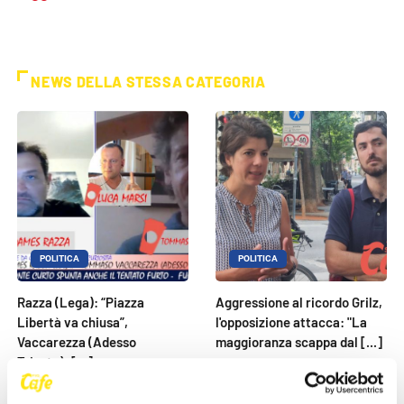
NEWS DELLA STESSA CATEGORIA
POLITICA
POLITICA
Razza (Lega): “Piazza
Aggressione al ricordo Grilz,
Libertà va chiusa”,
l'opposizione attacca: "La
Vaccarezza (Adesso
maggioranza scappa dal [...]
Trieste): [...]
27 Maggio 2026
27 Maggio 2026