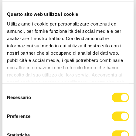
Questo sito web utilizza i cookie
Utilizziamo i cookie per personalizzare contenuti ed
annunci, per fornire funzionalità dei social media e per
analizzare il nostro traffico. Condividiamo inoltre
informazioni sul modo in cui utilizza il nostro sito con i
nostri partner che si occupano di analisi dei dati web,
POLITICA
POLITICA
pubblicità e social media, i quali potrebbero combinarle
con altre informazioni che ha fornito loro o che hanno
“La Minaccia di Allah” di
Bandiere rosse a Santa
raccolto dal suo utilizzo dei loro servizi. Acconsenta ai
Anna Cisint a Gorizia per un
Croce, il PD attacca
nostri cookie se continua ad utilizzare il nostro sito web.
evento dedicato alla [...]
Dipiazza: “Memoria storica
non va [...]
Selezione
27 Maggio 2026
Necessario
del
27 Maggio 2026
consenso
Preferenze
Statistiche