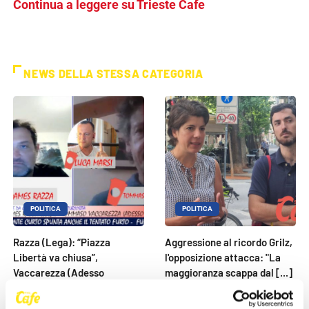
Continua a leggere su Trieste Cafe
NEWS DELLA STESSA CATEGORIA
POLITICA
POLITICA
Razza (Lega): “Piazza
Aggressione al ricordo Grilz,
Libertà va chiusa”,
l'opposizione attacca: "La
Vaccarezza (Adesso
maggioranza scappa dal [...]
Trieste): [...]
27 Maggio 2026
27 Maggio 2026