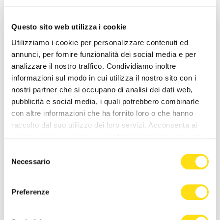
Questo sito web utilizza i cookie
Utilizziamo i cookie per personalizzare contenuti ed
annunci, per fornire funzionalità dei social media e per
analizzare il nostro traffico. Condividiamo inoltre
informazioni sul modo in cui utilizza il nostro sito con i
nostri partner che si occupano di analisi dei dati web,
POLITICA
POLITICA
pubblicità e social media, i quali potrebbero combinarle
con altre informazioni che ha fornito loro o che hanno
“La Minaccia di Allah” di
Bandiere rosse a Santa
raccolto dal suo utilizzo dei loro servizi. Acconsenta ai
Anna Cisint a Gorizia per un
Croce, il PD attacca
nostri cookie se continua ad utilizzare il nostro sito web.
evento dedicato alla [...]
Dipiazza: “Memoria storica
Selezione
non va [...]
27 Maggio 2026
Necessario
del
27 Maggio 2026
consenso
Preferenze