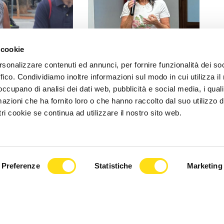
POLITICA
 cookie
rsonalizzare contenuti ed annunci, per fornire funzionalità dei so
 al ricordo Grilz,
“La Minaccia di Allah” di Anna
ffico. Condividiamo inoltre informazioni sul modo in cui utilizza il 
one attacca: "La
Cisint a Gorizia per un evento
 occupano di analisi dei dati web, pubblicità e social media, i qual
a scappa dal [...]
dedicato alla [...]
azioni che ha fornito loro o che hanno raccolto dal suo utilizzo d
ri cookie se continua ad utilizzare il nostro sito web.
2026
27 Maggio 2026
Preferenze
Statistiche
Marketing