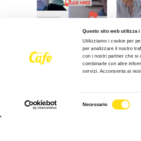
POLITICA
POLITICA
Questo sito web utilizza i
Utilizziamo i cookie per pe
Razza (Lega): “Piazza Libertà
Aggressione
per analizzare il nostro tra
va chiusa”, Vaccarezza
l'opposizi
con i nostri partner che si
(Adesso Trieste): [...]
maggioranz
combinarle con altre inform
servizi. Acconsenta ai nost
27 Maggio 2026
27 Maggio 
Selezione
Necessario
del
consenso
Seguici su