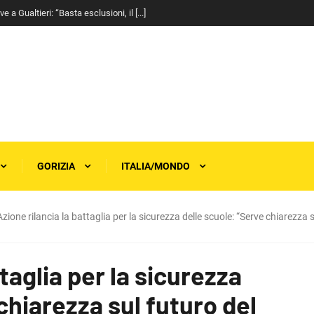
a Gualtieri: “Basta esclusioni, il [...]
GORIZIA
ITALIA/MONDO
Azione rilancia la battaglia per la sicurezza delle scuole: “Serve chiarezza 
taglia per la sicurezza
chiarezza sul futuro del