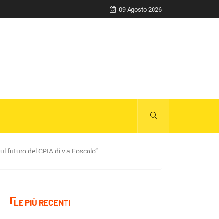
Razza (Lega): “Piazza Libertà va chiusa”, Va
09 Agosto 2026
sul futuro del CPIA di via Foscolo”
LE PIÙ RECENTI