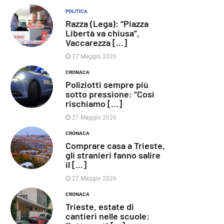
POLITICA
Razza (Lega): “Piazza
Libertà va chiusa”,
Vaccarezza [...]
27 Maggio 2026
CRONACA
Poliziotti sempre più
sotto pressione: “Così
rischiamo [...]
27 Maggio 2026
CRONACA
Comprare casa a Trieste,
gli stranieri fanno salire
il [...]
27 Maggio 2026
CRONACA
Trieste, estate di
cantieri nelle scuole: