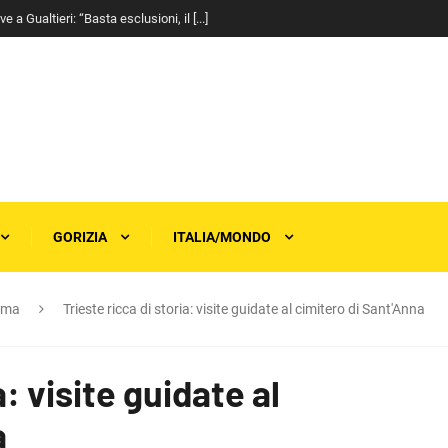
a Gualtieri: “Basta esclusioni, il [...]
GORIZIA
ITALIA/MONDO
rma
Trieste ricca di storia: visite guidate al cimitero di Sant'Anna
a: visite guidate al
a