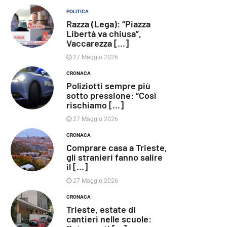
POLITICA
Razza (Lega): “Piazza
Libertà va chiusa”,
Vaccarezza [...]
27 Maggio 2026
CRONACA
Poliziotti sempre più
sotto pressione: “Così
rischiamo [...]
27 Maggio 2026
CRONACA
Comprare casa a Trieste,
gli stranieri fanno salire
il [...]
27 Maggio 2026
CRONACA
Trieste, estate di
cantieri nelle scuole: