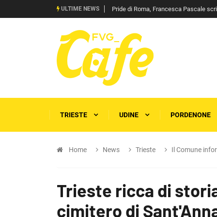
ULTIME NEWS
Pride di Roma, Francesca Pascale scrive 
TRIESTE
UDINE
PORDENONE
Home
News
Trieste
Il Comune info
Trieste ricca di stori
cimitero di Sant'Ann