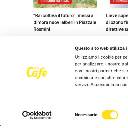
IL COMUNE INFORMA
IL COMUNE
"Rai coltiva il futuro", messi a
Lieve supe
dimora nuovi alberi in Piazzale
di ozono fi
Rosmini
direttive s
27 Maggio 2026
27 Maggio 
Questo sito web utilizza i
Utilizziamo i cookie per pe
per analizzare il nostro tra
con i nostri partner che si
combinarle con altre inform
servizi. Acconsenta ai nost
Seguici su
Selezione
Necessario
del
FVG Cafe
consenso