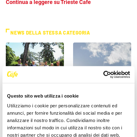
Continua a leggere su Trieste Cafe
NEWS DELLA STESSA CATEGORIA
IL COMUNE INFORMA
IL COMUNE INFORMA
Questo sito web utilizza i cookie
Utilizziamo i cookie per personalizzare contenuti ed
"Rai coltiva il futuro", messi
Lieve superamento dei
annunci, per fornire funzionalità dei social media e per
a dimora nuovi alberi in
valori di ozono fino al 30
analizzare il nostro traffico. Condividiamo inoltre
Piazzale Rosmini
maggio: le direttive
sanitarie [...]
informazioni sul modo in cui utilizza il nostro sito con i
27 Maggio 2026
nostri partner che si occupano di analisi dei dati web,
27 Maggio 2026