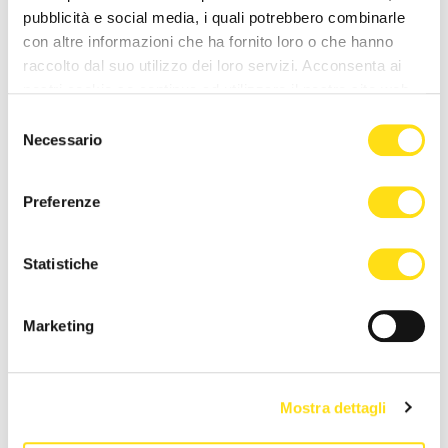
pubblicità e social media, i quali potrebbero combinarle
con altre informazioni che ha fornito loro o che hanno
raccolto dal suo utilizzo dei loro servizi. Acconsenta ai
nostri cookie se continua ad utilizzare il nostro sito web.
Selezione
Necessario
del
consenso
Preferenze
IL COMUNE INFORMA
IL COMUNE INFORMA
Superamento del valore
Presentata la 58ª Barcolana,
Statistiche
obiettivo di ozono a Trieste,
Dipiazza: “La Barcolana è
le raccomandazioni del [...]
motivo di orgoglio [...]
27 Maggio 2026
27 Maggio 2026
Marketing
Mostra dettagli