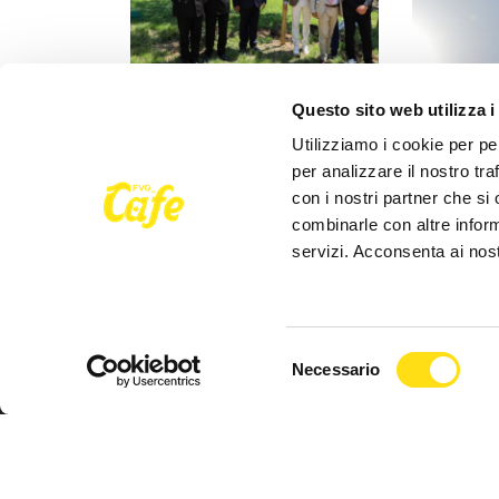
IL COMUNE INFORMA
IL COMUNE
Questo sito web utilizza i
"Rai coltiva il futuro", messi a
Lieve supe
Utilizziamo i cookie per pe
dimora nuovi alberi in Piazzale
di ozono fi
per analizzare il nostro tra
Rosmini
direttive s
con i nostri partner che si
combinarle con altre inform
27 Maggio 2026
27 Maggio 
servizi. Acconsenta ai nost
Selezione
Necessario
del
consenso
Seguici su