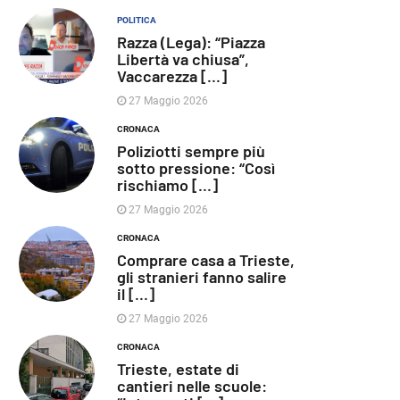
POLITICA
Razza (Lega): “Piazza
Libertà va chiusa”,
Vaccarezza [...]
27 Maggio 2026
CRONACA
Poliziotti sempre più
sotto pressione: “Così
rischiamo [...]
27 Maggio 2026
CRONACA
Comprare casa a Trieste,
gli stranieri fanno salire
il [...]
27 Maggio 2026
CRONACA
Trieste, estate di
cantieri nelle scuole: