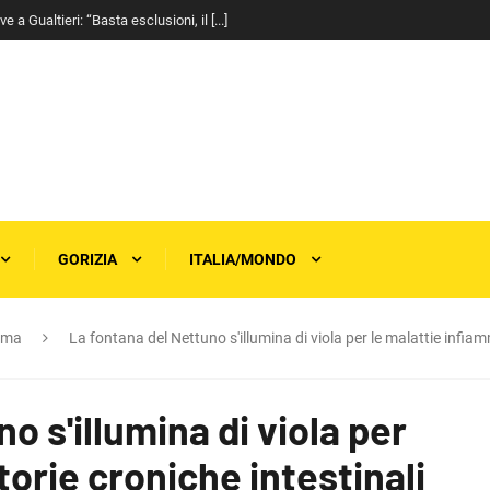
a Gualtieri: “Basta esclusioni, il [...]
GORIZIA
ITALIA/MONDO
rma
La fontana del Nettuno s'illumina di viola per le malattie infiam
o s'illumina di viola per
orie croniche intestinali