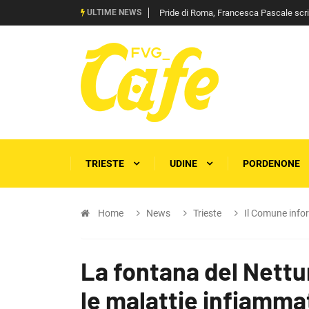
ULTIME NEWS
Pride di Roma, Francesca Pascale scrive 
TRIESTE
UDINE
PORDENONE
Home
News
Trieste
Il Comune info
La fontana del Nettun
le malattie infiammat