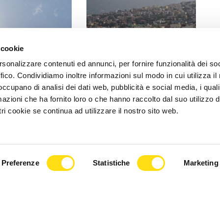
 INFORMA
IL COMUNE INFORMA
 cookie
ramento dei valori
Superamento del valore
rsonalizzare contenuti ed annunci, per fornire funzionalità dei so
no al 30 maggio: le
obiettivo di ozono a Trieste, le
ffico. Condividiamo inoltre informazioni sul modo in cui utilizza il 
anitarie [...]
raccomandazioni del [...]
 occupano di analisi dei dati web, pubblicità e social media, i qual
azioni che ha fornito loro o che hanno raccolto dal suo utilizzo d
2026
27 Maggio 2026
ri cookie se continua ad utilizzare il nostro sito web.
Preferenze
Statistiche
Marketing