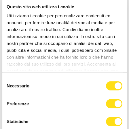
Questo sito web utilizza i cookie
Utilizziamo i cookie per personalizzare contenuti ed
annunci, per fornire funzionalità dei social media e per
analizzare il nostro traffico. Condividiamo inoltre
informazioni sul modo in cui utilizza il nostro sito con i
nostri partner che si occupano di analisi dei dati web,
IL COMUNE INFORMA
IL COMUNE INFORMA
pubblicità e social media, i quali potrebbero combinarle
con altre informazioni che ha fornito loro o che hanno
"Rai coltiva il futuro", messi
Lieve superamento dei
raccolto dal suo utilizzo dei loro servizi. Acconsenta ai
a dimora nuovi alberi in
valori di ozono fino al 30
nostri cookie se continua ad utilizzare il nostro sito web.
Piazzale Rosmini
maggio: le direttive
Selezione
sanitarie [...]
27 Maggio 2026
Necessario
del
27 Maggio 2026
consenso
Preferenze
Statistiche