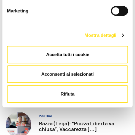
Marketing
IL COMUNE INFORMA
IL COMUNE INFORMA
Superamento del valore
Presentata la 58ª Barcolana,
Mostra dettagli
obiettivo di ozono a Trieste,
Dipiazza: “La Barcolana è
le raccomandazioni del [...]
motivo di orgoglio [...]
Accetta tutti i cookie
27 Maggio 2026
27 Maggio 2026
Acconsenti ai selezionati
Rifiuta
LE PIÙ RECENTI
POLITICA
Razza (Lega): “Piazza Libertà va
chiusa”, Vaccarezza [...]