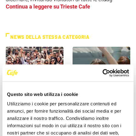
Continua a leggere su Trieste Cafe
NEWS DELLA STESSA CATEGORIA
Questo sito web utilizza i cookie
EVENTI
EVENTI
Utilizziamo i cookie per personalizzare contenuti ed
annunci, per fornire funzionalità dei social media e per
Trieste si sveglia a ritmo di
Clara porta il suo pop tra le
musica: domenica torna il
mura della storia: l’11 luglio il
analizzare il nostro traffico. Condividiamo inoltre
Morning Club in piazza [...]
concerto al [...]
informazioni sul modo in cui utilizza il nostro sito con i
nostri partner che si occupano di analisi dei dati web,
27 Maggio 2026
27 Maggio 2026