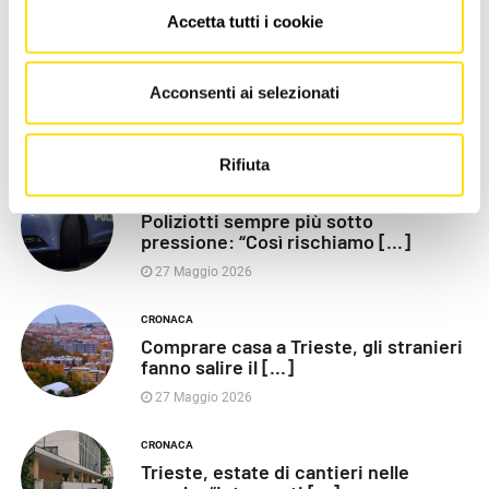
LE PIÙ RECENTI
Accetta tutti i cookie
POLITICA
Acconsenti ai selezionati
Razza (Lega): “Piazza Libertà va
chiusa”, Vaccarezza [...]
27 Maggio 2026
Rifiuta
CRONACA
Poliziotti sempre più sotto
pressione: “Così rischiamo [...]
27 Maggio 2026
CRONACA
Comprare casa a Trieste, gli stranieri
fanno salire il [...]
27 Maggio 2026
CRONACA
Trieste, estate di cantieri nelle