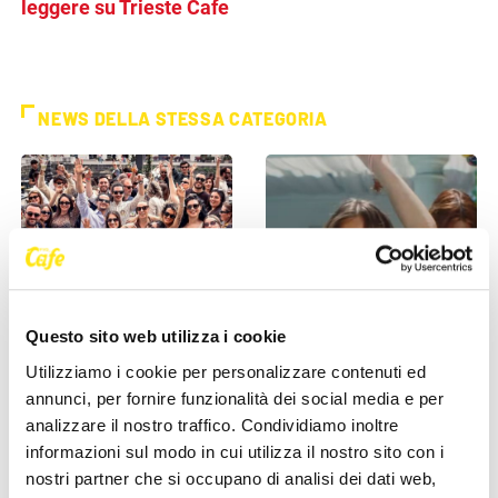
leggere su Trieste Cafe
NEWS DELLA STESSA CATEGORIA
Questo sito web utilizza i cookie
EVENTI
EVENTI
Utilizziamo i cookie per personalizzare contenuti ed
Trieste si sveglia a ritmo di
Clara porta il suo pop tra le
annunci, per fornire funzionalità dei social media e per
musica: domenica torna il
mura della storia: l’11 luglio il
analizzare il nostro traffico. Condividiamo inoltre
Morning Club in piazza [...]
concerto al [...]
informazioni sul modo in cui utilizza il nostro sito con i
27 Maggio 2026
27 Maggio 2026
nostri partner che si occupano di analisi dei dati web,