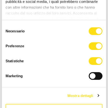
pubblicità e social media, i quali potrebbero combinarle
con altre informazioni che ha fornito loro o che hanno
raccolto dal suo utilizzo dei loro servizi. Acconsenta ai
nostri cookie se continua ad utilizzare il nostro sito web.
Selezione
Necessario
del
consenso
EVENTI
EVENTI
Preferenze
"Il Rossetti a Miramare", le
Proposta di matrimonio da
collezioni egizie di
sogno a Miramare: le note di
Statistiche
Massimiliano ispirano [...]
MissMas trasformano il [...]
27 Maggio 2026
27 Maggio 2026
Marketing
Mostra dettagli