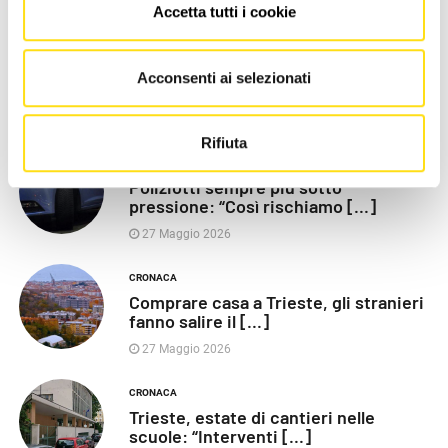
LE PIÙ RECENTI
Accetta tutti i cookie
POLITICA
Razza (Lega): “Piazza Libertà va
Acconsenti ai selezionati
chiusa”, Vaccarezza [...]
27 Maggio 2026
Rifiuta
CRONACA
Poliziotti sempre più sotto
pressione: “Così rischiamo [...]
27 Maggio 2026
CRONACA
Comprare casa a Trieste, gli stranieri
fanno salire il [...]
27 Maggio 2026
CRONACA
Trieste, estate di cantieri nelle
scuole: “Interventi [...]