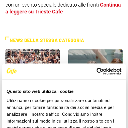
con un evento speciale dedicato alle fronti
Continua
a leggere su Trieste Cafe
NEWS DELLA STESSA CATEGORIA
Questo sito web utilizza i cookie
EVENTI
EVENTI
Utilizziamo i cookie per personalizzare contenuti ed
annunci, per fornire funzionalità dei social media e per
Trieste si sveglia a ritmo di
Clara porta il suo pop tra le
analizzare il nostro traffico. Condividiamo inoltre
musica: domenica torna il
mura della storia: l’11 luglio il
informazioni sul modo in cui utilizza il nostro sito con i
Morning Club in piazza [...]
concerto al [...]
nostri partner che si occupano di analisi dei dati web,