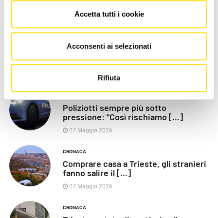
Accetta tutti i cookie
LE PIÙ RECENTI
POLITICA
Acconsenti ai selezionati
Razza (Lega): “Piazza Libertà va
chiusa”, Vaccarezza [...]
27 Maggio 2026
Rifiuta
CRONACA
Poliziotti sempre più sotto
pressione: “Così rischiamo [...]
27 Maggio 2026
CRONACA
Comprare casa a Trieste, gli stranieri
fanno salire il [...]
27 Maggio 2026
CRONACA