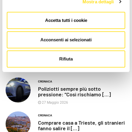
Mostra dettagli
Accetta tutti i cookie
LE PIÙ RECENTI
Acconsenti ai selezionati
POLITICA
Razza (Lega): “Piazza Libertà va
Rifiuta
chiusa”, Vaccarezza [...]
27 Maggio 2026
CRONACA
Poliziotti sempre più sotto
pressione: “Così rischiamo [...]
27 Maggio 2026
CRONACA
Comprare casa a Trieste, gli stranieri
fanno salire il [...]