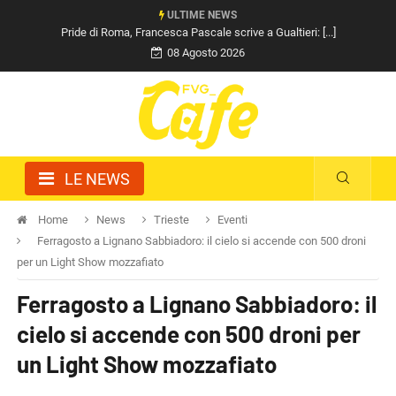
ULTIME NEWS
Pride di Roma, Francesca Pascale scrive a Gualtieri: [...]
08 Agosto 2026
LE NEWS
Home
News
Trieste
Eventi
Ferragosto a Lignano Sabbiadoro: il cielo si accende con 500 droni
per un Light Show mozzafiato
Ferragosto a Lignano Sabbiadoro: il
cielo si accende con 500 droni per
un Light Show mozzafiato