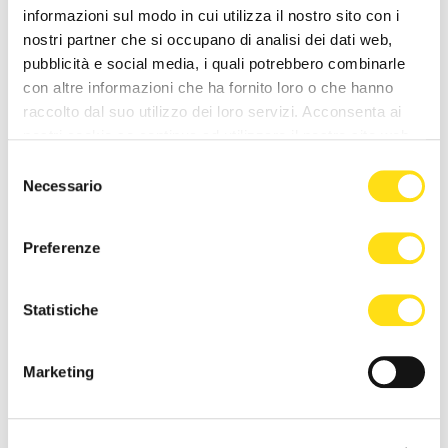
informazioni sul modo in cui utilizza il nostro sito con i
Trieste si sveglia a ritmo di
Clara porta il suo pop tra le
musica: domenica torna il
mura della storia: l’11 luglio il
nostri partner che si occupano di analisi dei dati web,
Morning Club in piazza [...]
concerto al [...]
pubblicità e social media, i quali potrebbero combinarle
con altre informazioni che ha fornito loro o che hanno
27 Maggio 2026
27 Maggio 2026
raccolto dal suo utilizzo dei loro servizi. Acconsenta ai
nostri cookie se continua ad utilizzare il nostro sito web.
Selezione
Necessario
del
consenso
Preferenze
EVENTI
EVENTI
Statistiche
"Il Rossetti a Miramare", le
Proposta di matrimonio da
collezioni egizie di
sogno a Miramare: le note di
Marketing
Massimiliano ispirano [...]
MissMas trasformano il [...]
27 Maggio 2026
27 Maggio 2026