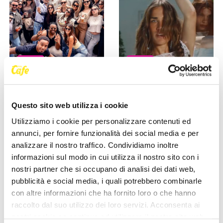
EVENTI
EVENTI
Trieste si sveglia a ritmo di
Clara porta il suo pop tra le
musica: domenica torna il
mura della storia: l’11 luglio il
Questo sito web utilizza i cookie
Morning Club in piazza [...]
concerto al [...]
27 Maggio 2026
27 Maggio 2026
Utilizziamo i cookie per personalizzare contenuti ed
annunci, per fornire funzionalità dei social media e per
analizzare il nostro traffico. Condividiamo inoltre
informazioni sul modo in cui utilizza il nostro sito con i
nostri partner che si occupano di analisi dei dati web,
pubblicità e social media, i quali potrebbero combinarle
con altre informazioni che ha fornito loro o che hanno
raccolto dal suo utilizzo dei loro servizi. Acconsenta ai
nostri cookie se continua ad utilizzare il nostro sito web.
EVENTI
EVENTI