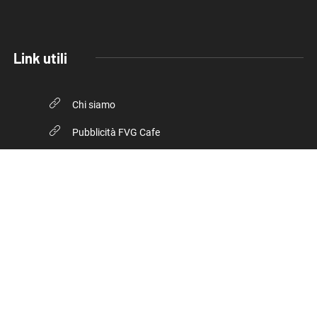
Link utili
Chi siamo
Pubblicità FVG Cafe
Privacy policy
Cookie Policy
© 2026, FVG Cafe. Tutti i diritti riservati.
Inserto della testata giornalistica online Trieste Cafe iscritta
presso il Tribunale di Trieste – Numero registrazione 17/2018 del