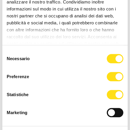
analizzare il nostro traffico. Condividiamo inoltre
Il 28 maggio presentazione
Concorso Schiller, Premio de
informazioni sul modo in cui utilizza il nostro sito con i
nuovo libro di Renato
Banfield 2026: premio
nostri partner che si occupano di analisi dei dati web,
Romano
speciale a un giovane [...]
pubblicità e social media, i quali potrebbero combinarle
25 Maggio 2026
22 Maggio 2026
con altre informazioni che ha fornito loro o che hanno
raccolto dal suo utilizzo dei loro servizi. Acconsenta ai
nostri cookie se continua ad utilizzare il nostro sito web.
Selezione
Necessario
del
consenso
Preferenze
CULTURA
CULTURA
Statistiche
Domani nel Roseto del Parco
Valentina Persia: Politeama
San Giovanni il terzo
Rossetti di Trieste il 20
Marketing
appuntamento della
maggio con nuovo [...]
rassegna [...]
19 Maggio 2026
21 Maggio 2026