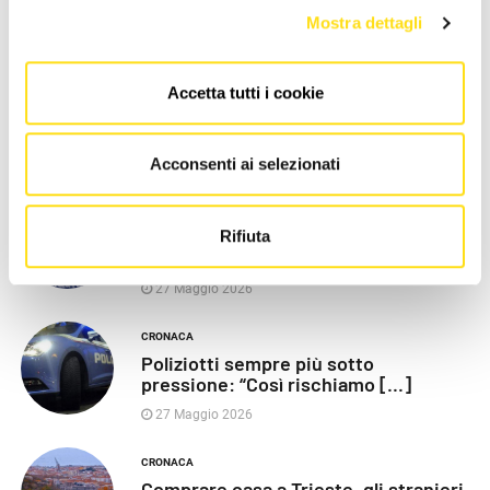
Mostra dettagli
Accetta tutti i cookie
LE PIÙ RECENTI
Acconsenti ai selezionati
POLITICA
Razza (Lega): “Piazza Libertà va
Rifiuta
chiusa”, Vaccarezza [...]
27 Maggio 2026
CRONACA
Poliziotti sempre più sotto
pressione: “Così rischiamo [...]
27 Maggio 2026
CRONACA
Comprare casa a Trieste, gli stranieri