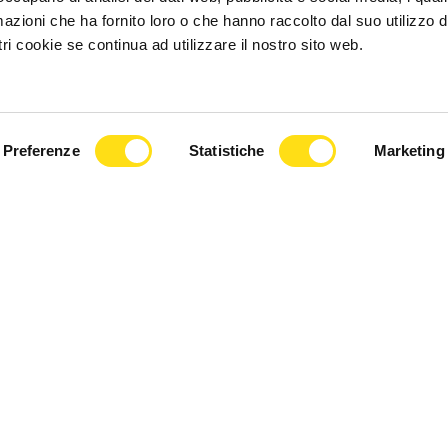
azioni che ha fornito loro o che hanno raccolto dal suo utilizzo d
ri cookie se continua ad utilizzare il nostro sito web.
Preferenze
Statistiche
Marketing
© 2026, FVG Cafe. Tutti i diritti riservati.
e iscritta presso il Tribunale di Trieste – Numero registrazione 17/2018 de
10, 34133 Trieste | C.F: 01306520329 | REA: TS - 202367 | PEC:
networkcaf
Web Strategy & Development:
Exe Advisor