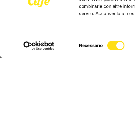
combinarle con altre inform
servizi. Acconsenta ai nost
FVG Cafe
Selezione
redazione@fvgcafe.it
Necessario
del
commerciale@fvgcafe.it
consenso
adv@fvgcafe.it
Inserto della testata giornalistica online Trieste Caf
Network Cafe S.R.L.S - Via Palestrina 