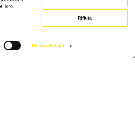
ei loro
Rifiuta
Link utili
Chi siamo
Mostra dettagli
Pubblicità FVG Cafe
Privacy policy
Cookie Policy
l 10 luglio 2018 - 2266/2018 V.G. Direttore Luca Marsi.
e@pec.it
| Capitale Sociale i.v. : 100,00€