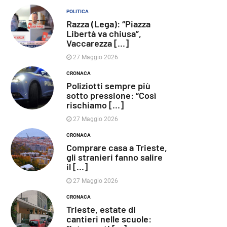
POLITICA
Razza (Lega): “Piazza
Libertà va chiusa”,
Vaccarezza [...]
27 Maggio 2026
CRONACA
Poliziotti sempre più
sotto pressione: “Così
rischiamo [...]
27 Maggio 2026
CRONACA
Comprare casa a Trieste,
gli stranieri fanno salire
il [...]
27 Maggio 2026
CRONACA
Trieste, estate di
cantieri nelle scuole: