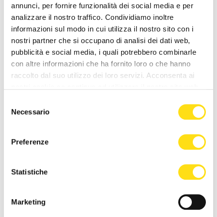
annunci, per fornire funzionalità dei social media e per
analizzare il nostro traffico. Condividiamo inoltre
informazioni sul modo in cui utilizza il nostro sito con i
nostri partner che si occupano di analisi dei dati web,
pubblicità e social media, i quali potrebbero combinarle
con altre informazioni che ha fornito loro o che hanno
raccolto dal suo utilizzo dei loro servizi. Acconsenta ai
nostri cookie se continua ad utilizzare il nostro sito web.
CRONACA
CRONACA
Selezione
Necessario
del
Trieste, estate di cantieri
Trieste Trasporti supera il
consenso
nelle scuole: “Interventi
Covid: “Biglietti e passeggeri
concentrati quando gli [...]
tornati ai livelli [...]
Preferenze
27 Maggio 2026
27 Maggio 2026
Statistiche
Marketing