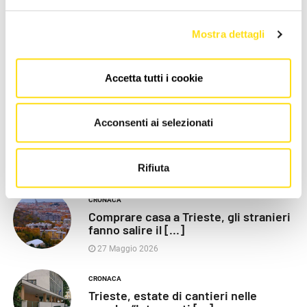
LE PIÙ RECENTI
Mostra dettagli
POLITICA
Razza (Lega): “Piazza Libertà va
chiusa”, Vaccarezza [...]
Accetta tutti i cookie
27 Maggio 2026
Acconsenti ai selezionati
CRONACA
Poliziotti sempre più sotto
pressione: “Così rischiamo [...]
Rifiuta
27 Maggio 2026
CRONACA
Comprare casa a Trieste, gli stranieri
fanno salire il [...]
27 Maggio 2026
CRONACA
Trieste, estate di cantieri nelle