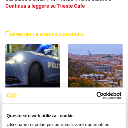
Continua a leggere su Trieste Cafe
NEWS DELLA STESSA CATEGORIA
CRONACA
CRONACA
Poliziotti sempre più sotto
Comprare casa a Trieste, gli
pressione: “Così rischiamo di
stranieri fanno salire il
Questo sito web utilizza i cookie
non trovare più [...]
mercato: “La città è [...]
Utilizziamo i cookie per personalizzare contenuti ed
27 Maggio 2026
27 Maggio 2026