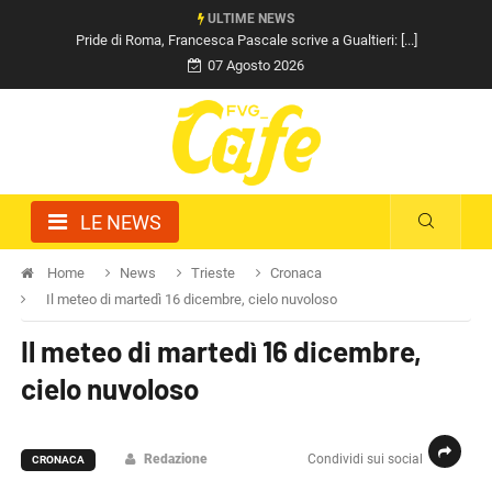
ULTIME NEWS
Pride di Roma, Francesca Pascale scrive a Gualtieri: [...]
07 Agosto 2026
LE NEWS
Home
News
Trieste
Cronaca
Il meteo di martedì 16 dicembre, cielo nuvoloso
Il meteo di martedì 16 dicembre,
cielo nuvoloso
Redazione
Condividi sui social
CRONACA