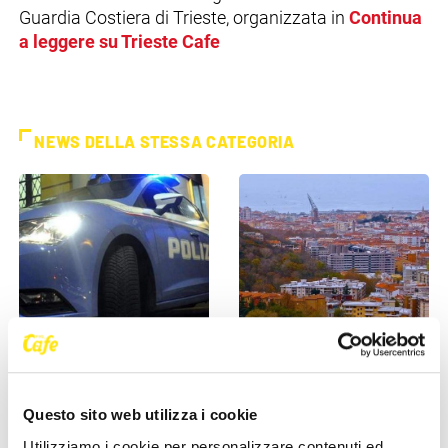
Guardia Costiera di Trieste, organizzata in
Continua
a leggere su Trieste Cafe
NEWS DELLA STESSA CATEGORIA
CRONACA
CRONACA
Poliziotti sempre più sotto
Comprare casa a Trieste, gli
pressione: “Così rischiamo di
stranieri fanno salire il
Questo sito web utilizza i cookie
non trovare più [...]
mercato: “La città è [...]
Utilizziamo i cookie per personalizzare contenuti ed