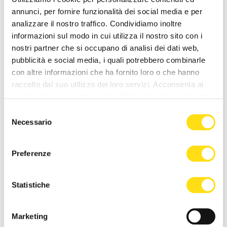
27 Maggio 2026
27 Maggio 2026
annunci, per fornire funzionalità dei social media e per
analizzare il nostro traffico. Condividiamo inoltre
informazioni sul modo in cui utilizza il nostro sito con i
nostri partner che si occupano di analisi dei dati web,
pubblicità e social media, i quali potrebbero combinarle
con altre informazioni che ha fornito loro o che hanno
raccolto dal suo utilizzo dei loro servizi. Acconsenta ai
nostri cookie se continua ad utilizzare il nostro sito web.
CRONACA
CRONACA
Selezione
Necessario
del
Trieste, estate di cantieri
Trieste Trasporti supera il
consenso
nelle scuole: “Interventi
Covid: “Biglietti e passeggeri
Preferenze
concentrati quando gli [...]
tornati ai livelli [...]
27 Maggio 2026
27 Maggio 2026
Statistiche
Marketing