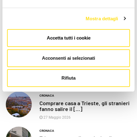
LE PIÙ RECENTI
Mostra dettagli
POLITICA
Razza (Lega): “Piazza Libertà va
chiusa”, Vaccarezza [...]
Accetta tutti i cookie
27 Maggio 2026
Acconsenti ai selezionati
CRONACA
Poliziotti sempre più sotto
pressione: “Così rischiamo [...]
Rifiuta
27 Maggio 2026
CRONACA
Comprare casa a Trieste, gli stranieri
fanno salire il [...]
27 Maggio 2026
CRONACA