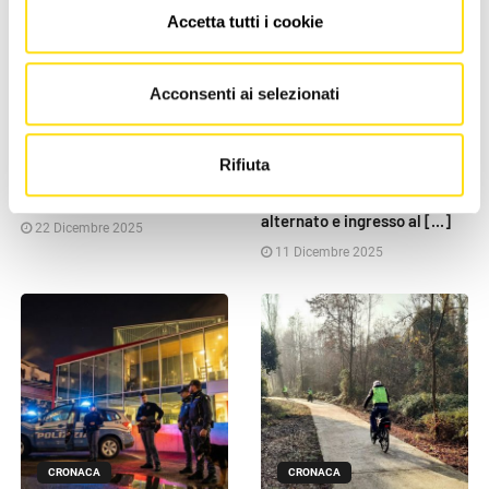
Accetta tutti i cookie
Acconsenti ai selezionati
CRONACA
CRONACA
Rifiuta
Pordenone, in corso un blitz
Pordenone, lavori su via
antidroga in centro città
Molinari: senso unico
alternato e ingresso al [...]
22 Dicembre 2025
11 Dicembre 2025
CRONACA
CRONACA