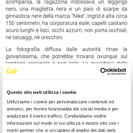
scomparsa, la ragazzina indossava un leggings
nero, una maglietta nera e un paio di scarpe da
ginnastica nere della marca "Nike". Ingrid è alta circa
150 centimetri, ha corporatura esile, capelli castano
scuro lunghi e lisci, occhi azzurri; non porta occhiali,
né tatuaggi, né orecchini.
La fotografia diffusa dalle autorità ritrae la
giovanissima, che potrebbe trovarsi ovunque sul
territorio regionale e non solo. La macchina delle
ricerche è attualmente attiva senza sosta,
coinvolgendo tutte le Forze dell’Ordine che stanno
lavorando congiuntamente per rintracciarla al più
presto e riportarla a casa sana e salva.
Questo sito web utilizza i cookie
Utilizziamo i cookie per personalizzare contenuti ed
Fondamentale, in queste ore, è il contributo della
annunci, per fornire funzionalità dei social media e per
popolazione:
chiunque abbia informazioni utili o
analizzare il nostro traffico. Condividiamo inoltre
abbia notato movimenti sospetti riconducibili a
informazioni sul modo in cui utilizza il nostro sito con i
Ingrid Preianò è pregato di contattare
nostri partner che si occupano di analisi dei dati web,
tempestivamente le Forze di Polizia.